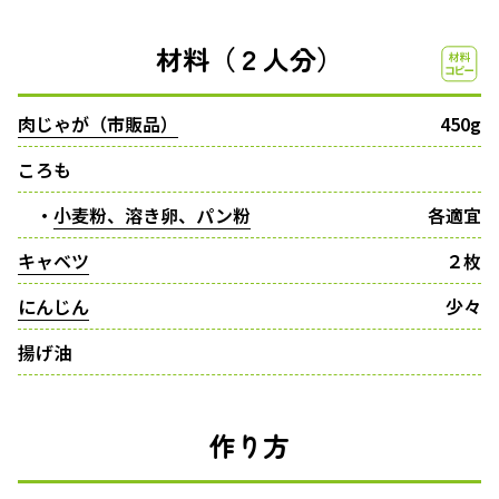
材料（２人分）
肉じゃが（市販品）
450g
ころも
・
小麦粉、溶き卵、パン粉
各適宜
キャベツ
２枚
にんじん
少々
揚げ油
作り方