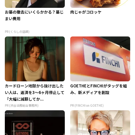
お墓の撤去にいくらかかる？墓じ
肉じゃがコロッケ
まい費用
PR (くらしの話題)
カードローン地獄から抜け出した
GOETHEとFINCHIがタッグを組
い人は、返済を3～6ヶ月停止して
み、新メディアを創設
『大幅に減額してか...
PR (渋谷法務総合事務所)
PR (FINCHI on GOETHE)