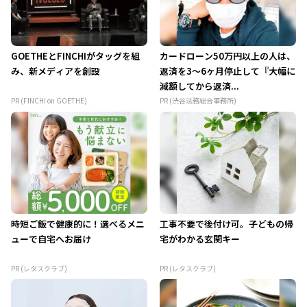
GOETHEとFINCHIがタッグを組
カードローン50万円以上の人は、
み、新メディアを創設
返済を3～6ヶ月停止して『大幅に
減額してから返済...
PR (FINCHI on GOETHE)
PR (渋谷法務総合事務所)
時短ご飯で健康的に！選べるメニ
工事不要で後付け可。子どもの帰
ューで自宅へお届け
宅がわかる玄関キー
PR (レタスクラブ)
PR (レタスクラブ)