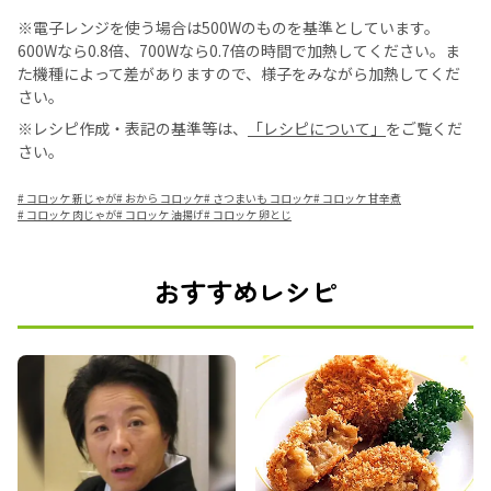
※電子レンジを使う場合は500Wのものを基準としています。
600Wなら0.8倍、700Wなら0.7倍の時間で加熱してください。ま
た機種によって差がありますので、様子をみながら加熱してくだ
さい。
※レシピ作成・表記の基準等は、
「レシピについて」
をご覧くだ
さい。
#
コロッケ 新じゃが
#
おから コロッケ
#
さつまいも コロッケ
#
コロッケ 甘辛煮
#
コロッケ 肉じゃが
#
コロッケ 油揚げ
#
コロッケ 卵とじ
おすすめレシピ