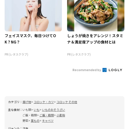
フェイスマスク、毎日つけてO
しょうが焼きをアレンジ！スタミ
K？NG？
ナ＆満足度アップの食材とは
PR (レタスクラブ)
PR (レタスクラブ)
Recommended by
カテゴリ：
揚げ物
コロッケ・カツ
コロッケ その他
主な食材：
いも類
いも
いものおそうざい
ご飯・穀類
ご飯・穀類
小麦粉
野菜
葉もの
キャベツ
ジャンル：
洋食