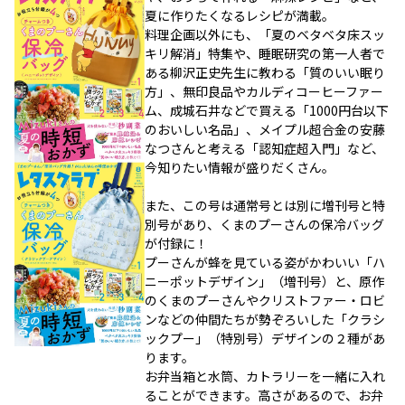
夏に作りたくなるレシピが満載。
料理企画以外にも、「夏のベタベタ床スッ
キリ解消」特集や、睡眠研究の第一人者で
ある柳沢正史先生に教わる「質のいい眠り
方」、無印良品やカルディコーヒーファー
ム、成城石井などで買える「1000円台以下
のおいしい名品」、メイプル超合金の安藤
なつさんと考える「認知症超入門」など、
今知りたい情報が盛りだくさん。
また、この号は通常号とは別に増刊号と特
別号があり、くまのプーさんの保冷バッグ
が付録に！
プーさんが蜂を見ている姿がかわいい「ハ
ニーポットデザイン」（増刊号）と、原作
のくまのプーさんやクリストファー・ロビ
ンなどの仲間たちが勢ぞろいした「クラシ
ックプー」（特別号）デザインの２種があ
ります。
お弁当箱と水筒、カトラリーを一緒に入れ
ることができます。高さがあるので、お弁