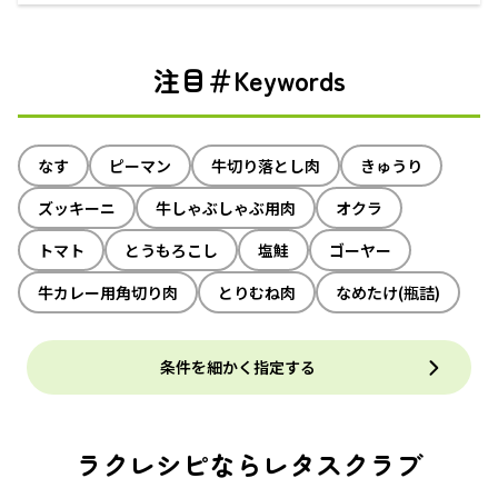
注目＃Keywords
なす
ピーマン
牛切り落とし肉
きゅうり
ズッキーニ
牛しゃぶしゃぶ用肉
オクラ
トマト
とうもろこし
塩鮭
ゴーヤー
牛カレー用角切り肉
とりむね肉
なめたけ(瓶詰)
条件を細かく指定する
ラクレシピならレタスクラブ