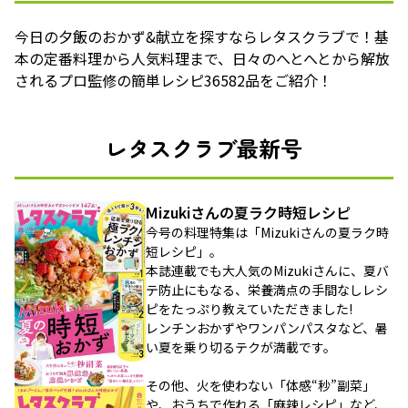
今日の夕飯のおかず&献立を探すならレタスクラブで！基
本の定番料理から人気料理まで、日々のへとへとから解放
されるプロ監修の簡単レシピ36582品をご紹介！
レタスクラブ最新号
Mizukiさんの夏ラク時短レシピ
今号の料理特集は「Mizukiさんの夏ラク時
短レシピ」。
本誌連載でも大人気のMizukiさんに、夏バ
テ防止にもなる、栄養満点の手間なしレシ
ピをたっぷり教えていただきました!
レンチンおかずやワンパンパスタなど、暑
い夏を乗り切るテクが満載です。
その他、火を使わない「体感“秒”副菜」
や、おうちで作れる「麻辣レシピ」など、