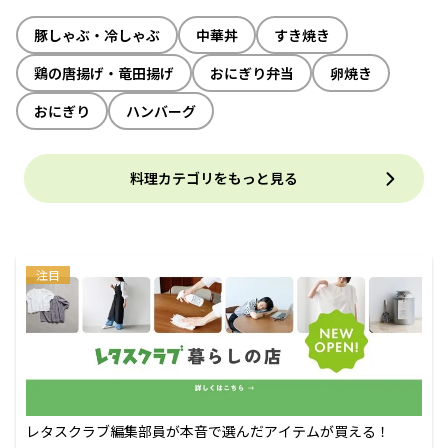
豚しゃぶ・冷しゃぶ
中華丼
すき焼き
鶏の唐揚げ・竜田揚げ
おにぎり弁当
卵焼き
おにぎり
ハンバーグ
料理カテゴリをもっと見る
注目
レタスクラブ編集部員が本音で選んだアイテムが買える！