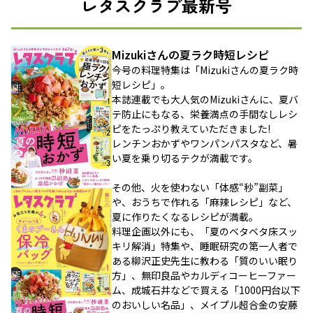
レタスクラブ最新号
Mizukiさんの夏ラク時短レシピ
今号の料理特集は「Mizukiさんの夏ラク時
短レシピ」。
本誌連載でも大人気のMizukiさんに、夏バ
テ防止にもなる、栄養満点の手間なしレシ
ピをたっぷり教えていただきました!
レンチンおかずやワンパンパスタなど、暑
い夏を乗り切るテクが満載です。
その他、火を使わない「体感“秒”副菜」
や、おうちで作れる「麻辣レシピ」など、
夏に作りたくなるレシピが満載。
料理企画以外にも、「夏のベタベタ床スッ
キリ解消」特集や、睡眠研究の第一人者で
ある柳沢正史先生に教わる「質のいい眠り
方」、無印良品やカルディコーヒーファー
ム、成城石井などで買える「1000円台以下
のおいしい名品」、メイプル超合金の安藤