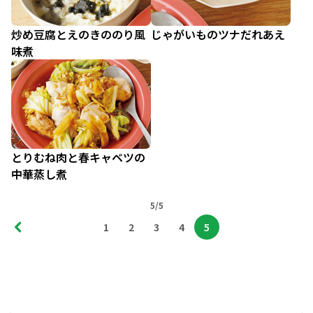
炒め豆腐とえのきののり風
じゃがいものツナだれあえ
味煮
とりむね肉と春キャベツの
中華蒸し煮
5/5
1
2
3
4
5