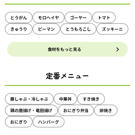
とうがん
モロヘイヤ
ゴーヤー
トマト
きゅうり
ピーマン
とうもろこし
ズッキーニ
食材をもっと見る
定番メニュー
豚しゃぶ・冷しゃぶ
中華丼
すき焼き
鶏の唐揚げ・竜田揚げ
おにぎり弁当
卵焼き
おにぎり
ハンバーグ