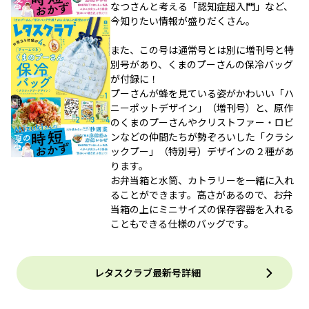
なつさんと考える「認知症超入門」など、
今知りたい情報が盛りだくさん。
また、この号は通常号とは別に増刊号と特
別号があり、くまのプーさんの保冷バッグ
が付録に！
プーさんが蜂を見ている姿がかわいい「ハ
ニーポットデザイン」（増刊号）と、原作
のくまのプーさんやクリストファー・ロビ
ンなどの仲間たちが勢ぞろいした「クラシ
ックプー」（特別号）デザインの２種があ
ります。
お弁当箱と水筒、カトラリーを一緒に入れ
ることができます。高さがあるので、お弁
当箱の上にミニサイズの保存容器を入れる
こともできる仕様のバッグです。
レタスクラブ最新号詳細