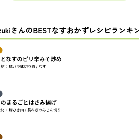
izukiさんのBESTなすおかずレシピランキ
肉となすのピリ辛みそ炒め
材： 豚バラ薄切り肉 / なす
すのまるごとはさみ揚げ
材： 豚ひき肉 / 長ねぎのみじん切り