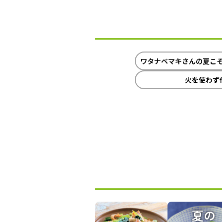
ワタナベマキさんの夏こ
火を使わず
夏の