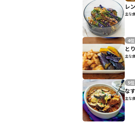
レ
主な食
4位
と
主な食
5位
な
主な食