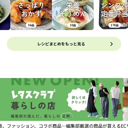
さっぱり
栄養
シンプ
おかず
そうめん
定番弁
56品
10品
178品
レシピまとめをもっと見る
貨、ファッション、コラボ商品…編集部厳選の商品が買えるEC