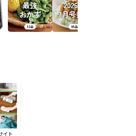
ル
最強
2026年
当
おかず
7月号掲載
32品
95品
サイト