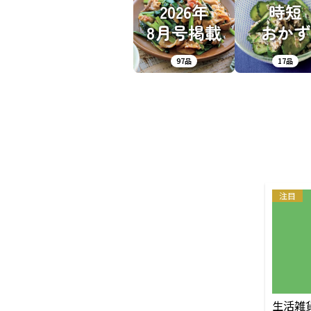
2026年
時短
8月号掲載
おかず
97品
17品
注目
生活雑