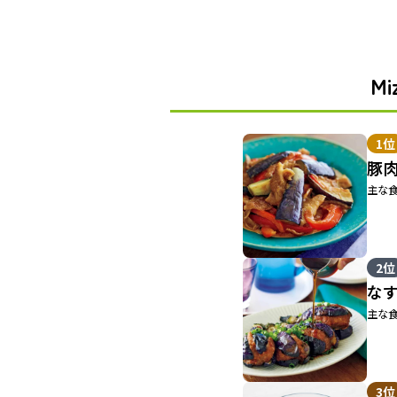
M
1位
豚
主な食
2位
な
主な食
3位