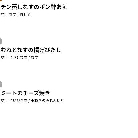
ンチン蒸しなすのポン酢あえ
材： なす / 青じそ
りむねとなすの揚げびたし
材： とりむね肉 / なす
すミートのチーズ焼き
材： 合いびき肉 / 玉ねぎのみじん切り