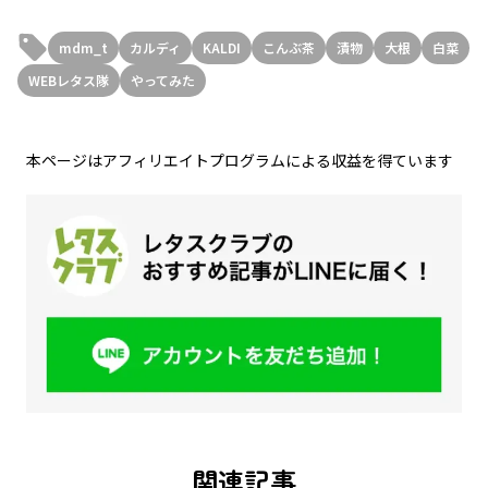
mdm_t
カルディ
KALDI
こんぶ茶
漬物
大根
白菜
WEBレタス隊
やってみた
本ページはアフィリエイトプログラムによる収益を得ています
関連記事