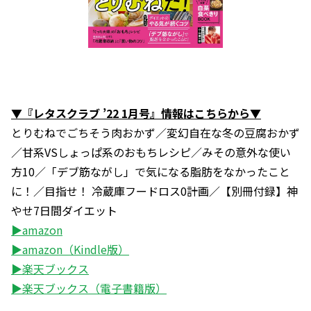
▼『レタスクラブ ’22 1月号』情報はこちらから▼
とりむねでごちそう肉おかず／変幻自在な冬の豆腐おかず
／甘系VSしょっぱ系のおもちレシピ／みその意外な使い
方10／「デブ筋ながし」で気になる脂肪をなかったこと
に！／目指せ！ 冷蔵庫フードロス0計画／【別冊付録】神
やせ7日間ダイエット
▶amazon
▶amazon（Kindle版）
▶楽天ブックス
▶楽天ブックス（電子書籍版）