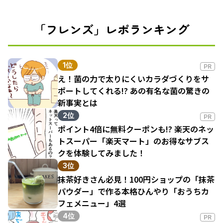
「フレンズ」レポランキング
1位
PR
え！菌の力で太りにくいカラダづくりをサ
ポートしてくれる!? あの有名な菌の驚きの
新事実とは
2位
PR
ポイント4倍に無料クーポンも!? 楽天のネッ
トスーパー「楽天マート」のお得なサブス
クを体験してみました！
3位
抹茶好きさん必見！100円ショップの「抹茶
パウダー」で作る本格ひんやり「おうちカ
フェメニュー」4選
4位
PR