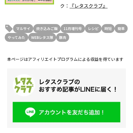
ク：
『レタスクラブ』
マルサイ
炊き込みご飯
11月増刊号
レシピ
時短
簡単
やってみた
WEBレタス隊
豚肉
本ページはアフィリエイトプログラムによる収益を得ています