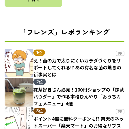
「フレンズ」レポランキング
1位
PR
え！菌の力で太りにくいカラダづくりをサ
ポートしてくれる!? あの有名な菌の驚きの
新事実とは
2位
抹茶好きさん必見！100円ショップの「抹茶
パウダー」で作る本格ひんやり「おうちカ
フェメニュー」4選
3位
PR
ポイント4倍に無料クーポンも!? 楽天のネッ
トスーパー「楽天マート」のお得なサブス