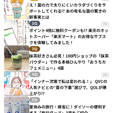
え！菌の力で太りにくいカラダづくりをサ
ポートしてくれる!? あの有名な菌の驚きの
新事実とは
2位
PR
ポイント4倍に無料クーポンも!? 楽天のネッ
トスーパー「楽天マート」のお得なサブス
クを体験してみました！
3位
抹茶好きさん必見！100円ショップの「抹茶
パウダー」で作る本格ひんやり「おうちカ
フェメニュー」4選
4位
PR
「インナー次第で私は変われる！」 QVCの
人気ナビとの“夏の下着”選びで、QOLが爆
上がり!?
5位
夏休みの旅行・帰省に！ダイソーの便利す
ぎる「旅行グッズ」3選をご紹介