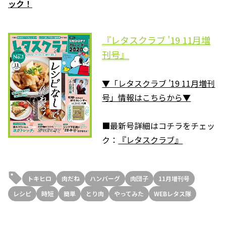
ック！
『レタスクラブ ’19 11月増
刊号』
▼「レタスクラブ ’19 11月増刊
号」情報はこちらから▼
■最新号詳細はコチラをチェッ
ク：
『レタスクラブ』
トキヒロ
肉だね
ハンバーグ
肉団子
11月増刊号
レシピ
時短
簡単
とり肉
やってみた
WEBレタス隊