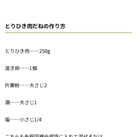
とりひき肉だねの作り方
とりひき肉……250g
溶き卵……1個
片栗粉……大さじ2
酒……大さじ1
塩……小さじ1/4
こちらも先程同様全部袋に入れて混ぜるだけ。