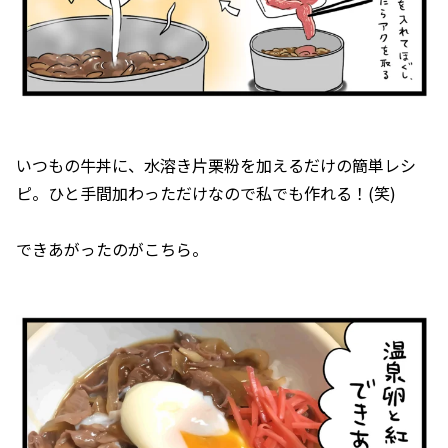
いつもの牛丼に、水溶き片栗粉を加えるだけの簡単レシ
ピ。ひと手間加わっただけなので私でも作れる！(笑)
できあがったのがこちら。