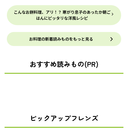
こんなお餅料理、アリ！？ 寒がり息子のあったか朝ご
はんにピッタリな洋風レシピ
お料理の新着読みものをもっと見る
おすすめ読みもの(PR)
ピックアップフレンズ