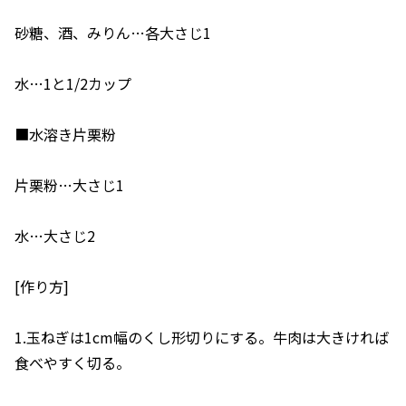
砂糖、酒、みりん…各大さじ1
水…1と1/2カップ
■水溶き片栗粉
片栗粉…大さじ1
水…大さじ2
[作り方]
1.玉ねぎは1cm幅のくし形切りにする。牛肉は大きければ
食べやすく切る。