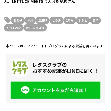
ん、LETTUCE MEETSは大沢たかおさん
あね子
牛丼
温泉卵
とろみ
2月号
レシピ
簡単
やってみた
WEBレタス隊
本ページはアフィリエイトプログラムによる収益を得ています