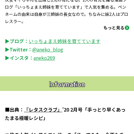
ログ「いっちょまえ姉妹を育てています」で人気を集める。ペン
ネームの由来は自身が三姉妹の長女なので。ちなみに妹2人はプロ
レスラー。
もっと見る
▶ブログ：
いっちょまえ姉妹を育てています
▶Twitter：
@aneko_blog
▶インスタ：
aneko269
Information
■出典：
『レタスクラブ』
’20 2月号「手っとり早くあっ
たまる極暖レシピ」