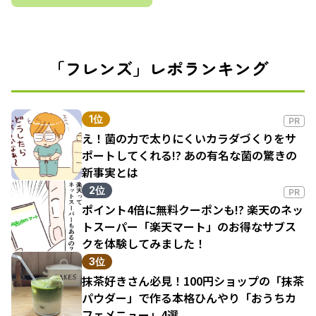
「フレンズ」レポランキング
1位
PR
え！菌の力で太りにくいカラダづくりをサ
ポートしてくれる!? あの有名な菌の驚きの
新事実とは
2位
PR
ポイント4倍に無料クーポンも!? 楽天のネッ
トスーパー「楽天マート」のお得なサブス
クを体験してみました！
3位
抹茶好きさん必見！100円ショップの「抹茶
パウダー」で作る本格ひんやり「おうちカ
フェメニュー」4選