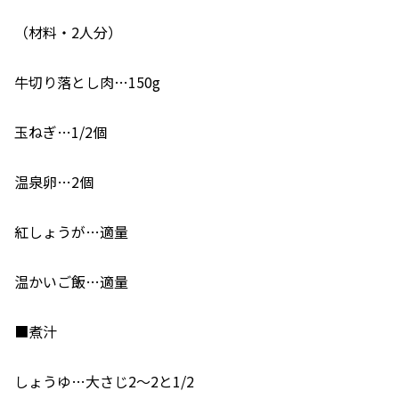
（材料・2人分）
牛切り落とし肉…150g
玉ねぎ…1/2個
温泉卵…2個
紅しょうが…適量
温かいご飯…適量
■煮汁
しょうゆ…大さじ2～2と1/2