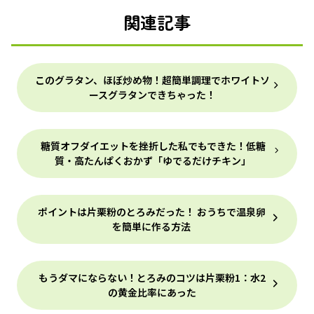
関連記事
このグラタン、ほぼ炒め物！超簡単調理でホワイトソ
ースグラタンできちゃった！
糖質オフダイエットを挫折した私でもできた！低糖
質・高たんぱくおかず「ゆでるだけチキン」
ポイントは片栗粉のとろみだった！ おうちで温泉卵
を簡単に作る方法
もうダマにならない！とろみのコツは片栗粉1：水2
の黄金比率にあった