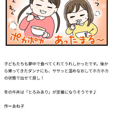
子どもたちも夢中で食べてくれてうれしかったです。後か
ら帰ってきたダンナにも、ササっと温めなおしてホカホカ
の状態で出せて良し！
冬の牛丼は「とろみあり」が定番になりそうです♪
作＝あね子