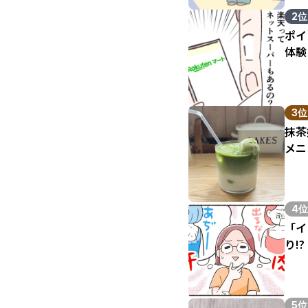
2位
ポイ
体験
3位
抹茶
メニ
4位
「イ
り!?
5位