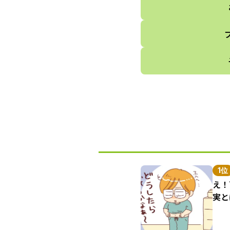
1位
え！
実と