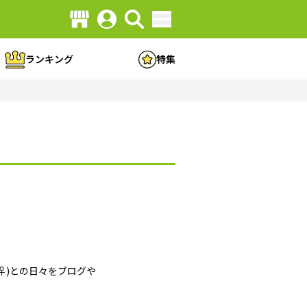
ランキング
特集
♀)との日々をブログや