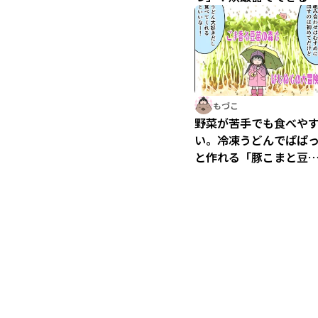
マトリゾット
もづこ
野菜が苦手でも食べや
い。冷凍うどんでぱぱ
と作れる「豚こまと豆
のごま風味うどん」