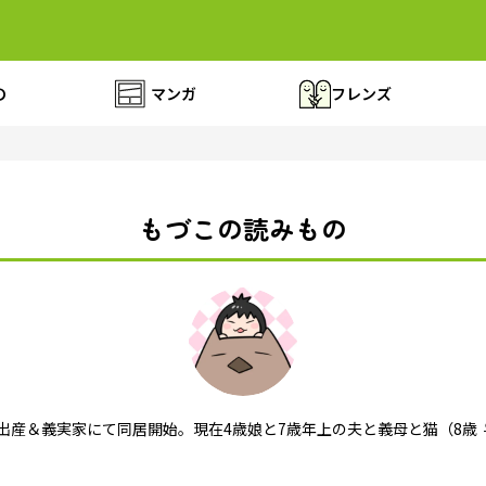
の
マンガ
フレンズ
もづこの読みもの
出産＆義実家にて同居開始。現在4歳娘と7歳年上の夫と義母と猫（8歳 