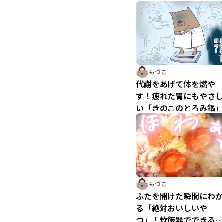
もづこ
代謝をあげて体を燃や
す！疲れた胃にもやさ
い「きのこのとろみ鍋
もづこ
ふたを開けた瞬間にわ
る「絶対おいしいや
つ」！炊飯器でできる