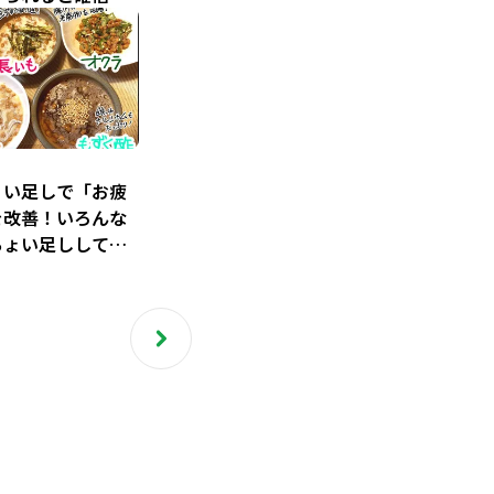
ピ
こ
ょい足しで「お疲
を改善！いろんな
ちょい足ししてレ
豆バイキング！