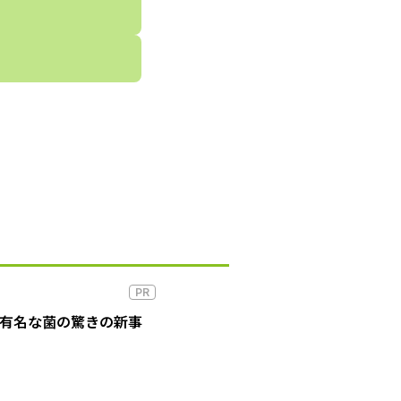
PR
の有名な菌の驚きの新事