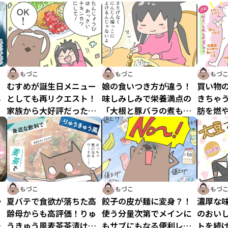
もづこ
もづこ
もづ
むすめが誕生日メニュー
娘の食いつき方が違う！
買い物
し
としても再リクエスト！
味しみしみで栄養満点の
きちゃ
」
家族から大好評だった
「大根と豚バラの煮も
肪を燃
「BIGチキンカツ」
の」にチャレンジ！
ォーキ
もづこ
もづこ
もづ
か
夏バテで食欲が落ちた高
餃子の皮が麺に変身？！
濃厚な
齢母からも高評価！りゅ
使う分量次第でメインに
のおい
ト
うきゅう風麦茶茶漬けを
もサブにもなる便利レシ
トを続