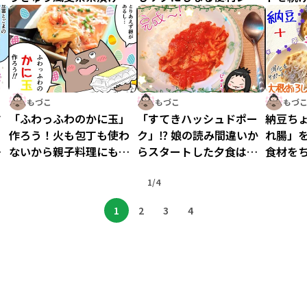
作ってみた
ピ
たレシ
もづこ
もづこ
もづ
す
「ふわっふわのかに玉」
「すてきハッシュドポー
納豆ち
っ
作ろう！火も包丁も使わ
ク」⁉ 娘の読み間違いか
れ腸」
苗
ないから親子料理にもぴ
らスタートした夕食は味
食材を
ったり
も手間も大満足！
ッツ納
1/4
1
2
3
4