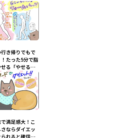
こ
の行き帰りでもで
う！たった5分で脂
やせる「やせるウ
ング」
こ
味で満足感大！こ
しさならダイエッ
けられると確信し