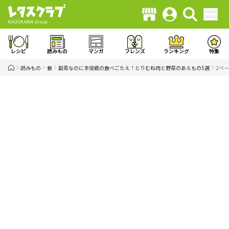
レシピ
読みもの
マンガ
フレンズ
ランキング
特集
読みもの
食
副菜なのに主役級の食べごたえ！とりむね肉と野菜のあえもの5選
2ペ