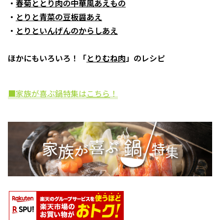
・
春菊ととり肉の中華風あえもの
・
とりと青菜の豆板醤あえ
・
とりといんげんのからしあえ
ほかにもいろいろ！「
とりむね肉
」のレシピ
■家族が喜ぶ鍋特集は
こちら
！