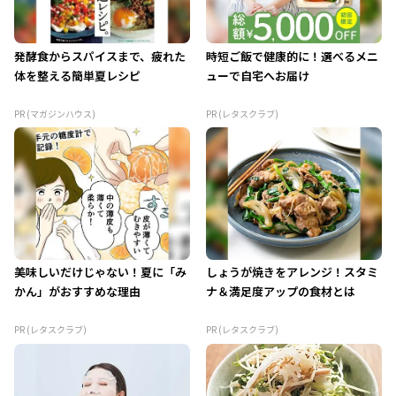
発酵食からスパイスまで、疲れた
時短ご飯で健康的に！選べるメニ
体を整える簡単夏レシピ
ューで自宅へお届け
PR (マガジンハウス)
PR (レタスクラブ)
美味しいだけじゃない！夏に「み
しょうが焼きをアレンジ！スタミ
かん」がおすすめな理由
ナ＆満足度アップの食材とは
PR (レタスクラブ)
PR (レタスクラブ)