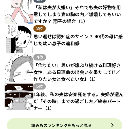
「私は夫が大嫌い」それでも夫の好物を用
意してしまう妻の胸の内／離婚してもいい
ですか？ 翔子の場合（1）
3位
思い返せば認知症のサイン？ 40代の母に感
じた幼い息子の違和感
4位
「作りたい」思いが燻ぶり続ける料理好き
女性。ある日運命の出会いを果たして!?／
作りたい女と食べたい女1（1）
5位
1年後、私の夫は安楽死をする。夫婦が選ん
だ「その時」までの過ごし方／終末パート
ナー（1）
読みものランキングをもっと見る