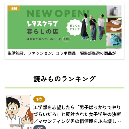
注目
生活雑貨、ファッション、コラボ商品…編集部厳選の商品が買
えるECサイト
読みものランキング
1位
工学部を志望したら「男子ばっかりでやり
づらいだろ」と反対された女子学生の決断
／マウンティング男の価値観をぶち壊した
結果（1）
2位