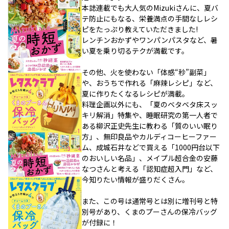
本誌連載でも大人気のMizukiさんに、夏バ
テ防止にもなる、栄養満点の手間なしレシ
ピをたっぷり教えていただきました!
レンチンおかずやワンパンパスタなど、暑
い夏を乗り切るテクが満載です。
その他、火を使わない「体感“秒”副菜」
や、おうちで作れる「麻辣レシピ」など、
夏に作りたくなるレシピが満載。
料理企画以外にも、「夏のベタベタ床スッ
キリ解消」特集や、睡眠研究の第一人者で
ある柳沢正史先生に教わる「質のいい眠り
方」、無印良品やカルディコーヒーファー
ム、成城石井などで買える「1000円台以下
のおいしい名品」、メイプル超合金の安藤
なつさんと考える「認知症超入門」など、
今知りたい情報が盛りだくさん。
また、この号は通常号とは別に増刊号と特
別号があり、くまのプーさんの保冷バッグ
が付録に！