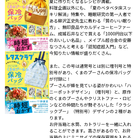
夏に作りたくなるレシピが満載。
料理企画以外にも、「夏のベタベタ床スッ
キリ解消」特集や、睡眠研究の第一人者で
ある柳沢正史先生に教わる「質のいい眠り
方」、無印良品やカルディコーヒーファー
ム、成城石井などで買える「1000円台以下
のおいしい名品」、メイプル超合金の安藤
なつさんと考える「認知症超入門」など、
今知りたい情報が盛りだくさん。
また、この号は通常号とは別に増刊号と特
別号があり、くまのプーさんの保冷バッグ
が付録に！
プーさんが蜂を見ている姿がかわいい「ハ
ニーポットデザイン」（増刊号）と、原作
のくまのプーさんやクリストファー・ロビ
ンなどの仲間たちが勢ぞろいした「クラシ
ックプー」（特別号）デザインの２種があ
ります。
お弁当箱と水筒、カトラリーを一緒に入れ
ることができます。高さがあるので、お弁
当箱の上にミニサイズの保存容器を入れる