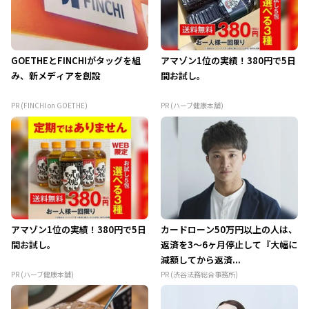
GOETHEとFINCHIがタッグを組
アマゾン1位の実績！380円で5日
み、新メディアを創設
間お試し。
PR (FINCHI on GOETHE)
PR (ハーブ健康本舗)
アマゾン1位の実績！380円で5日
カードローン50万円以上の人は、
間お試し。
返済を3～6ヶ月停止して『大幅に
減額してから返済...
PR (ハーブ健康本舗)
PR (渋谷法務総合事務所)