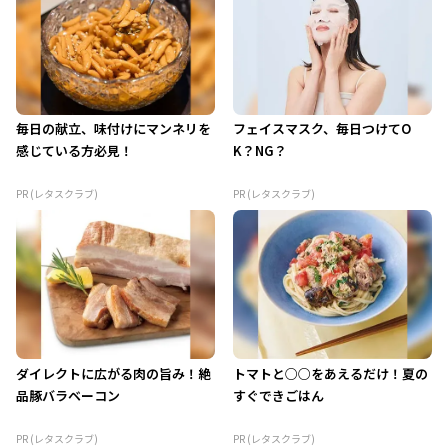
毎日の献立、味付けにマンネリを
フェイスマスク、毎日つけてO
感じている方必見！
K？NG？
PR (レタスクラブ)
PR (レタスクラブ)
ダイレクトに広がる肉の旨み！絶
トマトと○○をあえるだけ！夏の
品豚バラベーコン
すぐできごはん
PR (レタスクラブ)
PR (レタスクラブ)