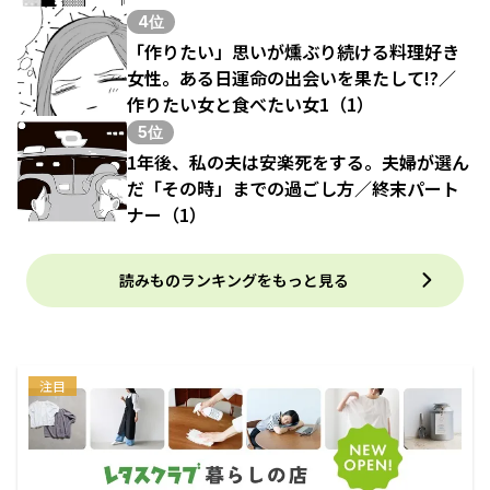
4位
「作りたい」思いが燻ぶり続ける料理好き
女性。ある日運命の出会いを果たして!?／
作りたい女と食べたい女1（1）
5位
1年後、私の夫は安楽死をする。夫婦が選ん
だ「その時」までの過ごし方／終末パート
ナー（1）
読みものランキングをもっと見る
注目