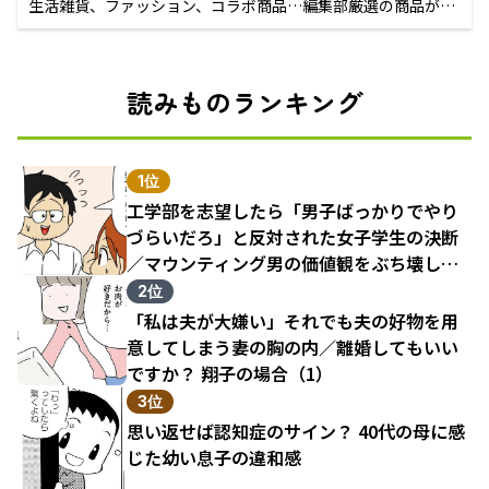
生活雑貨、ファッション、コラボ商品…編集部厳選の商品が買
えるECサイト
読みものランキング
1位
工学部を志望したら「男子ばっかりでやり
づらいだろ」と反対された女子学生の決断
／マウンティング男の価値観をぶち壊した
結果（1）
2位
「私は夫が大嫌い」それでも夫の好物を用
意してしまう妻の胸の内／離婚してもいい
ですか？ 翔子の場合（1）
3位
思い返せば認知症のサイン？ 40代の母に感
じた幼い息子の違和感