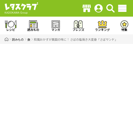
レシピ
読みもの
マンガ
フレンズ
ランキング
特集
読みもの
食
和風おかずが異国の味に！ さばの塩焼き大変身「さばサンド」