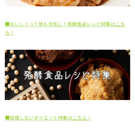
■おいしくって体も元気に！発酵食品レシピ特集は
こち
ら
！
■我慢しないダイエット特集は
こちら
！