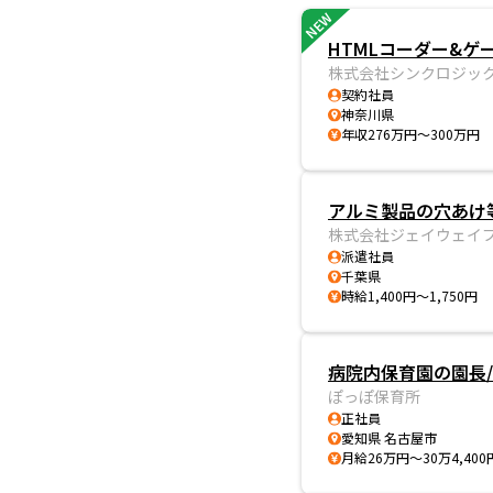
NEW
HTMLコーダー&ゲ
株式会社シンクロジッ
契約社員
神奈川県
年収276万円～300万円
アルミ製品の穴あけ
株式会社ジェイウェイ
派遣社員
千葉県
時給1,400円～1,750円
病院内保育園の園長/
ぽっぽ保育所
正社員
愛知県 名古屋市
月給26万円～30万4,400