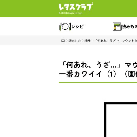
レシピ
読みも
読みもの
趣味
「何あれ、うざ…」マウント女
「何あれ、うざ…」マウ
一番カワイイ（1）（画像