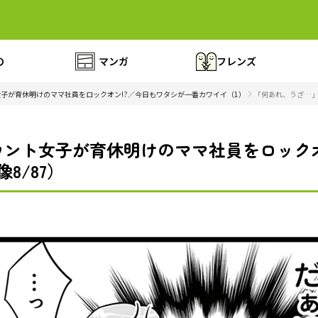
の
マンガ
フレンズ
子が育休明けのママ社員をロックオン!?／今日もワタシが一番カワイイ（1）
「何あれ、うざ…」
ント女子が育休明けのママ社員をロックオ
8/87）