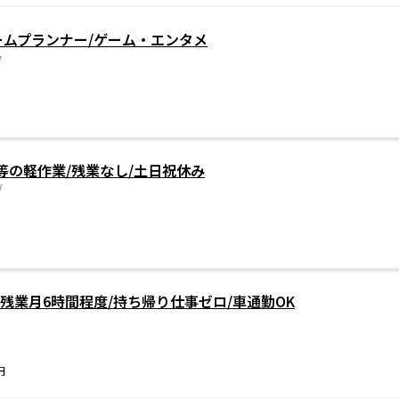
ームプランナー/ゲーム・エンタメ
ク
等の軽作業/残業なし/土日祝休み
ブ
残業月6時間程度/持ち帰り仕事ゼロ/車通勤OK
円