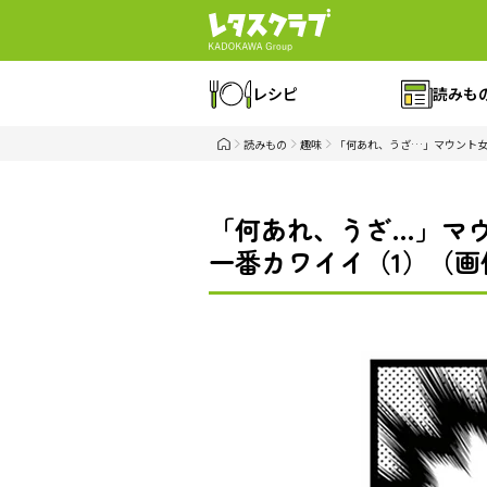
レシピ
読みも
読みもの
趣味
「何あれ、うざ…」マウント女
「何あれ、うざ…」マウ
一番カワイイ（1）（画像