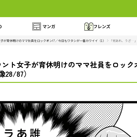
の
マンガ
フレンズ
子が育休明けのママ社員をロックオン!?／今日もワタシが一番カワイイ（1）
「何あれ、うざ…」
ント女子が育休明けのママ社員をロックオ
28/87）