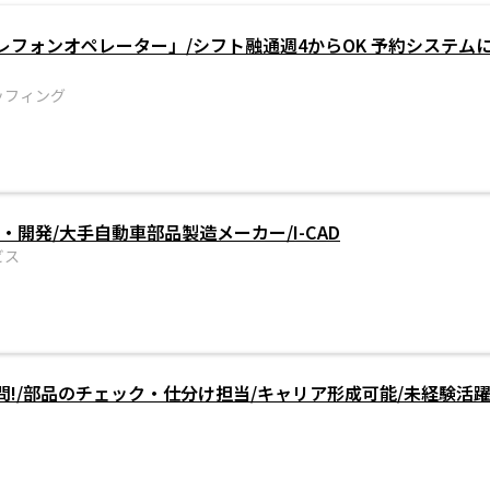
レフォンオペレーター」/シフト融通週4からOK 予約システム
ッフィング
・開発/大手自動車部品製造メーカー/I-CAD
ビス
!/部品のチェック・仕分け担当/キャリア形成可能/未経験活