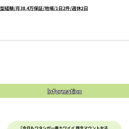
経験/月38.4万保証/地場/1日2件/週休2日
Information
『今日もワタシが一番カワイイ 残念マウント女子