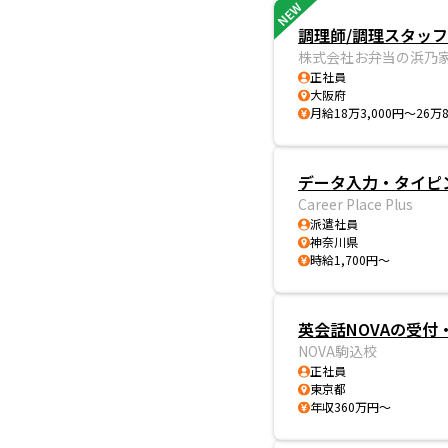
NEW
調理師/調理スタッ
株式会社お弁当の浜乃家
正社員
大阪府
月給18万3,000円～26万8
データ入力・タイピ
Career Place Plus
派遣社員
神奈川県
時給1,700円～
英会話NOVAの受付
NOVA駒込校
正社員
東京都
年収360万円～