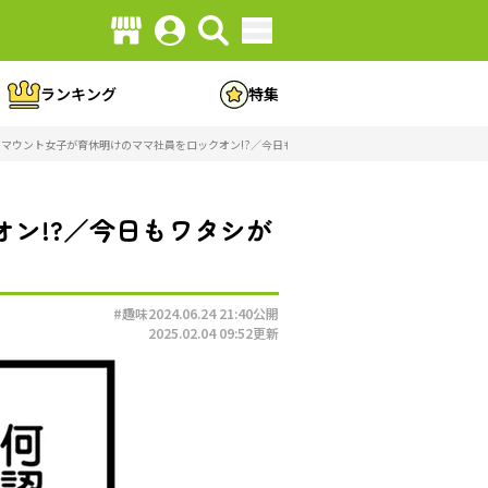
ランキング
特集
マウント女子が育休明けのママ社員をロックオン!?／今日もワタシが一番カワイイ（1）（画像71/8
ン!?／今日もワタシが
#趣味
2024.06.24 21:40
公開
2025.02.04 09:52
更新