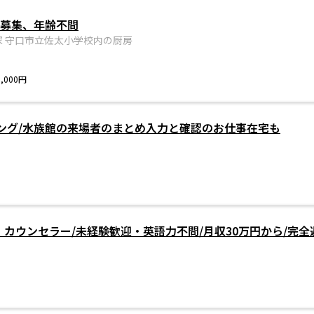
フ募集、年齢不問
 守口市立佐太小学校内の厨房
,000円
ング/水族館の来場者のまとめ入力と確認のお仕事在宅も
・カウンセラー/未経験歓迎・英語力不問/月収30万円から/完全