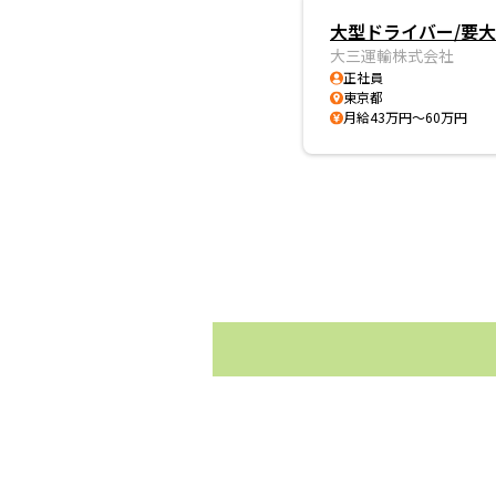
大型ドライバー/要大型
大三運輸株式会社
正社員
東京都
月給43万円～60万円