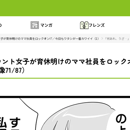
の
マンガ
フレンズ
子が育休明けのママ社員をロックオン!?／今日もワタシが一番カワイイ（1）
「何あれ、うざ…」
ント女子が育休明けのママ社員をロックオ
71/87）