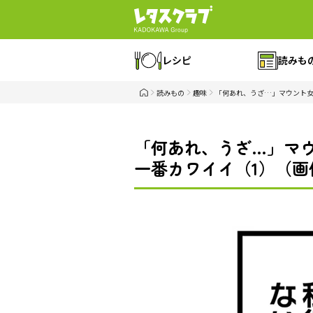
レシピ
読みも
読みもの
趣味
「何あれ、うざ…」マウント女
「何あれ、うざ…」マウ
一番カワイイ（1）（画像