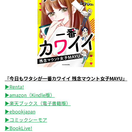
『今日もワタシが一番カワイイ 残念マウント女子MAYU』
▶Renta!
▶amazon（Kindle版）
▶楽天ブックス（電子書籍版）
▶ebookjapan
▶コミックシーモア
▶BookLive!