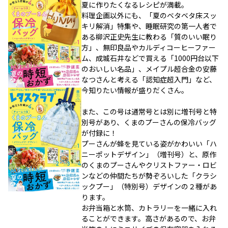
夏に作りたくなるレシピが満載。
料理企画以外にも、「夏のベタベタ床スッ
キリ解消」特集や、睡眠研究の第一人者で
ある柳沢正史先生に教わる「質のいい眠り
方」、無印良品やカルディコーヒーファー
ム、成城石井などで買える「1000円台以下
のおいしい名品」、メイプル超合金の安藤
なつさんと考える「認知症超入門」など、
今知りたい情報が盛りだくさん。
また、この号は通常号とは別に増刊号と特
別号があり、くまのプーさんの保冷バッグ
が付録に！
プーさんが蜂を見ている姿がかわいい「ハ
ニーポットデザイン」（増刊号）と、原作
のくまのプーさんやクリストファー・ロビ
ンなどの仲間たちが勢ぞろいした「クラシ
ックプー」（特別号）デザインの２種があ
ります。
お弁当箱と水筒、カトラリーを一緒に入れ
ることができます。高さがあるので、お弁