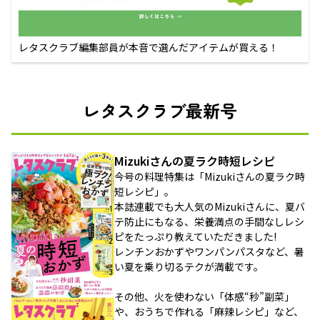
レタスクラブ編集部員が本音で選んだアイテムが買える！
レタスクラブ最新号
Mizukiさんの夏ラク時短レシピ
今号の料理特集は「Mizukiさんの夏ラク時
短レシピ」。
本誌連載でも大人気のMizukiさんに、夏バ
テ防止にもなる、栄養満点の手間なしレシ
ピをたっぷり教えていただきました!
レンチンおかずやワンパンパスタなど、暑
い夏を乗り切るテクが満載です。
その他、火を使わない「体感“秒”副菜」
や、おうちで作れる「麻辣レシピ」など、