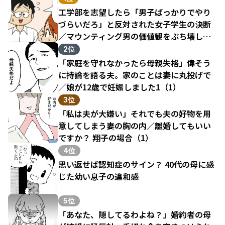
工学部を志望したら「男子ばっかりでやり
づらいだろ」と反対された女子学生の決断
／マウンティング男の価値観をぶち壊した
結果（1）
2位
「家庭を守れなかったら母親失格」偉そう
に持論を語る夫。家のことは妻に丸投げで
／娘が12歳で妊娠しました1（1）
3位
「私は夫が大嫌い」それでも夫の好物を用
意してしまう妻の胸の内／離婚してもいい
ですか？ 翔子の場合（1）
4位
思い返せば認知症のサイン？ 40代の母に感
じた幼い息子の違和感
5位
「あなた、隠してるわよね？」婚約者の母