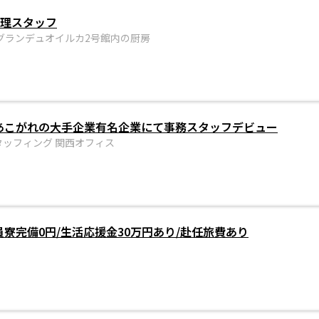
調理スタッフ
グランデュオイルカ2号館内の厨房
/あこがれの大手企業有名企業にて事務スタッフデビュー
ッフィング 関西オフィス
員寮完備0円/生活応援金30万円あり/赴任旅費あり