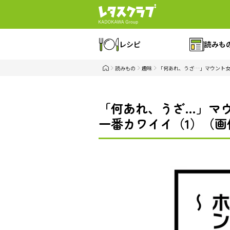
レシピ
読みも
読みもの
趣味
「何あれ、うざ…」マウント女
「何あれ、うざ…」マウ
一番カワイイ（1）（画像