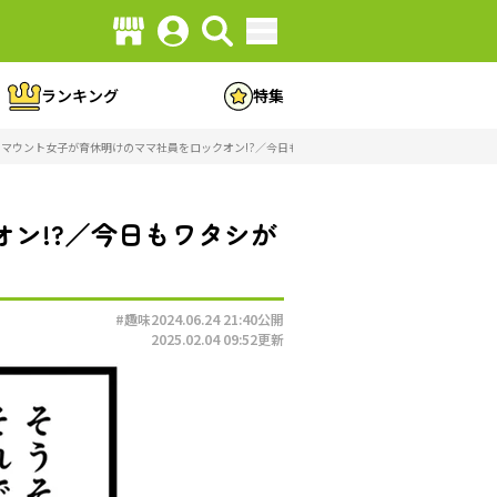
ランキング
特集
マウント女子が育休明けのママ社員をロックオン!?／今日もワタシが一番カワイイ（1）（画像73/8
ン!?／今日もワタシが
#趣味
2024.06.24 21:40
公開
2025.02.04 09:52
更新