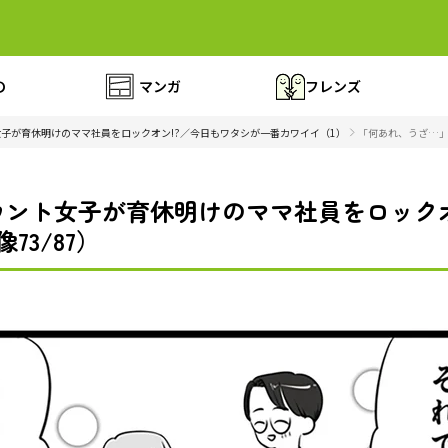
の
マンガ
フレンズ
子が育休明けのママ社員をロックオン!?／今日もワタシが一番カワイイ（1）
「何あれ、うざ…」
ント女子が育休明けのママ社員をロックオ
73/87）