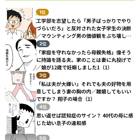
1位
工学部を志望したら「男子ばっかりでやり
づらいだろ」と反対された女子学生の決断
／マウンティング男の価値観をぶち壊した
結果（1）
2位
「家庭を守れなかったら母親失格」偉そう
に持論を語る夫。家のことは妻に丸投げで
／娘が12歳で妊娠しました1（1）
3位
「私は夫が大嫌い」それでも夫の好物を用
意してしまう妻の胸の内／離婚してもいい
ですか？ 翔子の場合（1）
4位
思い返せば認知症のサイン？ 40代の母に感
じた幼い息子の違和感
5位