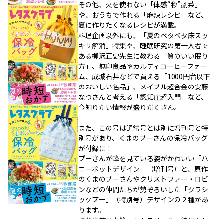
その他、火を使わない「体感“秒”副菜」
や、おうちで作れる「麻辣レシピ」など、
夏に作りたくなるレシピが満載。
料理企画以外にも、「夏のベタベタ床スッ
キリ解消」特集や、睡眠研究の第一人者で
ある柳沢正史先生に教わる「質のいい眠り
方」、無印良品やカルディコーヒーファー
ム、成城石井などで買える「1000円台以下
のおいしい名品」、メイプル超合金の安藤
なつさんと考える「認知症超入門」など、
今知りたい情報が盛りだくさん。
また、この号は通常号とは別に増刊号と特
別号があり、くまのプーさんの保冷バッグ
が付録に！
プーさんが蜂を見ている姿がかわいい「ハ
ニーポットデザイン」（増刊号）と、原作
のくまのプーさんやクリストファー・ロビ
ンなどの仲間たちが勢ぞろいした「クラシ
ックプー」（特別号）デザインの２種があ
ります。