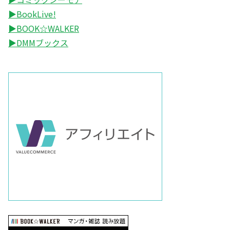
▶BookLive!
▶BOOK☆WALKER
▶DMMブックス