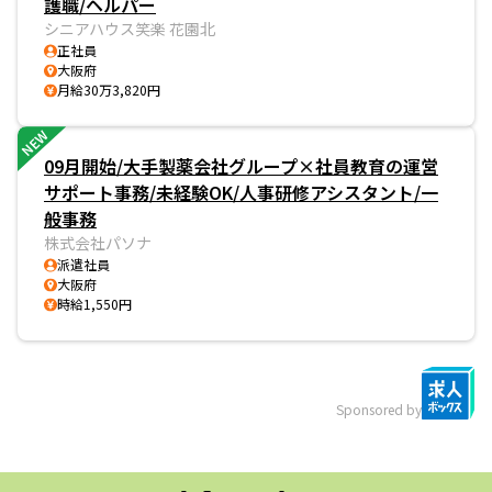
護職/ヘルパー
シニアハウス笑楽 花園北
正社員
大阪府
月給30万3,820円
NEW
09月開始/大手製薬会社グループ×社員教育の運営
サポート事務/未経験OK/人事研修アシスタント/一
般事務
株式会社パソナ
派遣社員
大阪府
時給1,550円
Sponsored by