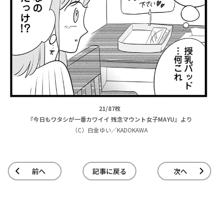
21/87枚
『今日もワタシが一番カワイイ 残念マウント女子MAYU』より
（C）白金ゆい／KADOKAWA
前へ
記事に戻る
次へ