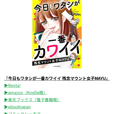
『今日もワタシが一番カワイイ 残念マウント女子MAYU』
▶Renta!
▶amazon（Kindle版）
▶楽天ブックス（電子書籍版）
▶ebookjapan
▶コミックシーモア