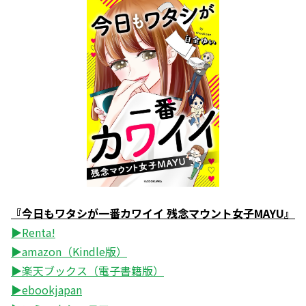
『今日もワタシが一番カワイイ 残念マウント女子MAYU』
▶Renta!
▶amazon（Kindle版）
▶楽天ブックス（電子書籍版）
▶ebookjapan