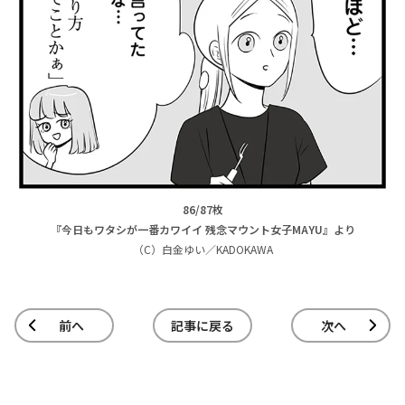
86/87枚
『今日もワタシが一番カワイイ 残念マウント女子MAYU』より
（C）白金ゆい／KADOKAWA
前へ
記事に戻る
次へ