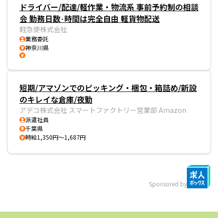
ドライバー/配達/軽作業・物流系 事前予約制の相談
会 勤務日数·時間は完全自由 軽貨物配送
軽急便株式会社
業務委託
神奈川県
短期/アマゾンでのピッキング・梱包・箱詰め/新設
のキレイな倉庫/夜勤
アデコ株式会社 スマートファクトリー営業部 Amazon
派遣社員
千葉県
時給1,350円～1,687円
Sponsored by