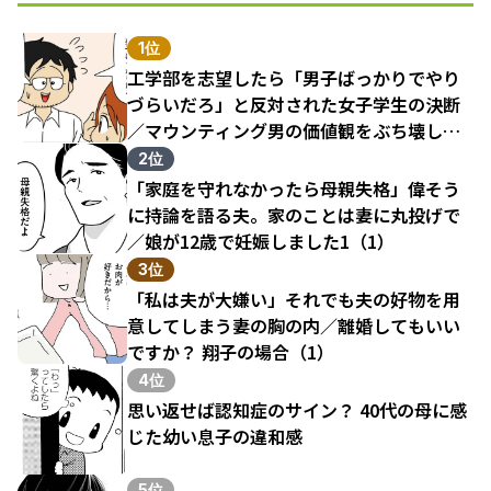
1位
工学部を志望したら「男子ばっかりでやり
づらいだろ」と反対された女子学生の決断
／マウンティング男の価値観をぶち壊した
結果（1）
2位
「家庭を守れなかったら母親失格」偉そう
に持論を語る夫。家のことは妻に丸投げで
／娘が12歳で妊娠しました1（1）
3位
「私は夫が大嫌い」それでも夫の好物を用
意してしまう妻の胸の内／離婚してもいい
ですか？ 翔子の場合（1）
4位
思い返せば認知症のサイン？ 40代の母に感
じた幼い息子の違和感
5位