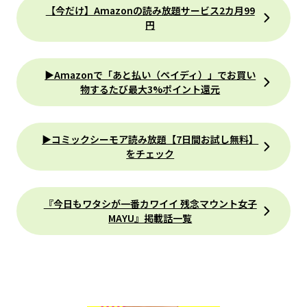
【今だけ】Amazonの読み放題サービス2カ月99
円
▶Amazonで「あと払い（ペイディ）」でお買い
物するたび最大3%ポイント還元
▶コミックシーモア読み放題【7日間お試し無料】
をチェック
『今日もワタシが一番カワイイ 残念マウント女子
MAYU』掲載話一覧