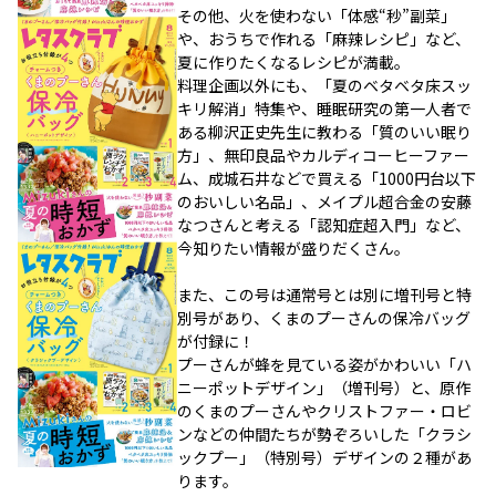
その他、火を使わない「体感“秒”副菜」
や、おうちで作れる「麻辣レシピ」など、
夏に作りたくなるレシピが満載。
料理企画以外にも、「夏のベタベタ床スッ
キリ解消」特集や、睡眠研究の第一人者で
ある柳沢正史先生に教わる「質のいい眠り
方」、無印良品やカルディコーヒーファー
ム、成城石井などで買える「1000円台以下
のおいしい名品」、メイプル超合金の安藤
なつさんと考える「認知症超入門」など、
今知りたい情報が盛りだくさん。
また、この号は通常号とは別に増刊号と特
別号があり、くまのプーさんの保冷バッグ
が付録に！
プーさんが蜂を見ている姿がかわいい「ハ
ニーポットデザイン」（増刊号）と、原作
のくまのプーさんやクリストファー・ロビ
ンなどの仲間たちが勢ぞろいした「クラシ
ックプー」（特別号）デザインの２種があ
ります。