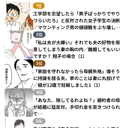
1位
工学部を志望したら「男子ばっかりでやり
づらいだろ」と反対された女子学生の決断
／マウンティング男の価値観をぶち壊した
結果（1）
2位
「私は夫が大嫌い」それでも夫の好物を用
意してしまう妻の胸の内／離婚してもいい
ですか？ 翔子の場合（1）
3位
「家庭を守れなかったら母親失格」偉そう
に持論を語る夫。家のことは妻に丸投げで
／娘が12歳で妊娠しました1（1）
4位
「あなた、隠してるわよね？」婚約者の母
が結婚に猛反対。手切れ金を突きつけられ
て…
5位