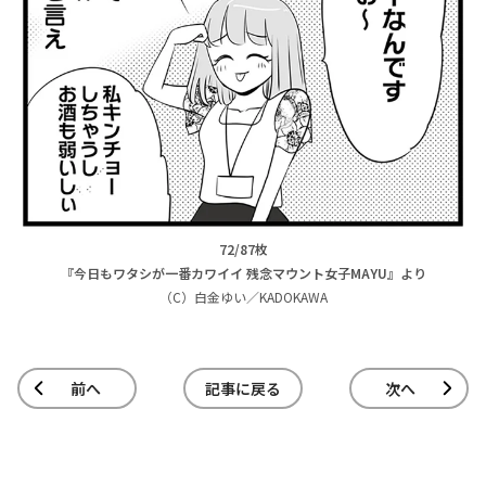
72/87枚
『今日もワタシが一番カワイイ 残念マウント女子MAYU』より
（C）白金ゆい／KADOKAWA
前へ
記事に戻る
次へ