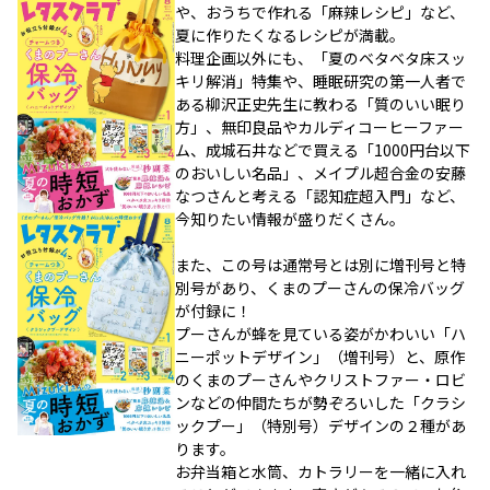
や、おうちで作れる「麻辣レシピ」など、
夏に作りたくなるレシピが満載。
料理企画以外にも、「夏のベタベタ床スッ
キリ解消」特集や、睡眠研究の第一人者で
ある柳沢正史先生に教わる「質のいい眠り
方」、無印良品やカルディコーヒーファー
ム、成城石井などで買える「1000円台以下
のおいしい名品」、メイプル超合金の安藤
なつさんと考える「認知症超入門」など、
今知りたい情報が盛りだくさん。
また、この号は通常号とは別に増刊号と特
別号があり、くまのプーさんの保冷バッグ
が付録に！
プーさんが蜂を見ている姿がかわいい「ハ
ニーポットデザイン」（増刊号）と、原作
のくまのプーさんやクリストファー・ロビ
ンなどの仲間たちが勢ぞろいした「クラシ
ックプー」（特別号）デザインの２種があ
ります。
お弁当箱と水筒、カトラリーを一緒に入れ