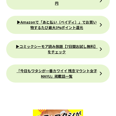
円
▶Amazonで「あと払い（ペイディ）」でお買い
物するたび最大3%ポイント還元
▶コミックシーモア読み放題【7日間お試し無料】
をチェック
『今日もワタシが一番カワイイ 残念マウント女子
MAYU』掲載話一覧