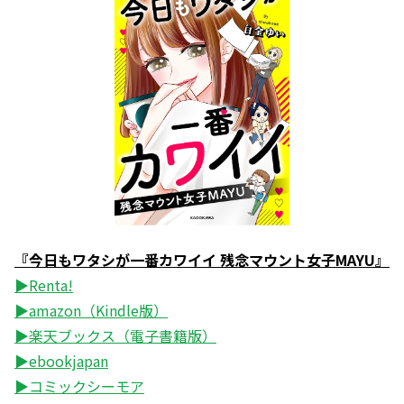
『今日もワタシが一番カワイイ 残念マウント女子MAYU』
▶Renta!
▶amazon（Kindle版）
▶楽天ブックス（電子書籍版）
▶ebookjapan
▶コミックシーモア