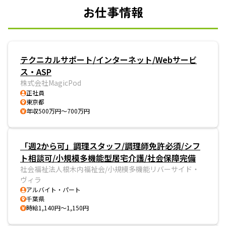
お仕事情報
テクニカルサポート/インターネット/Webサービ
ス・ASP
株式会社MagicPod
正社員
東京都
年収500万円～700万円
「週2から可」調理スタッフ/調理師免許必須/シフ
ト相談可/小規模多機能型居宅介護/社会保障完備
社会福祉法人根木内福祉会/小規模多機能リバーサイド・
ヴィラ
アルバイト・パート
千葉県
時給1,140円～1,150円