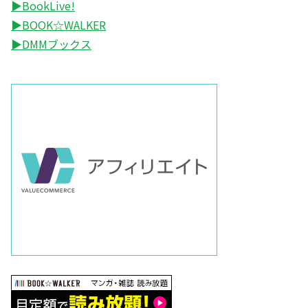
▶BookLive!
▶BOOK☆WALKER
▶DMMブックス