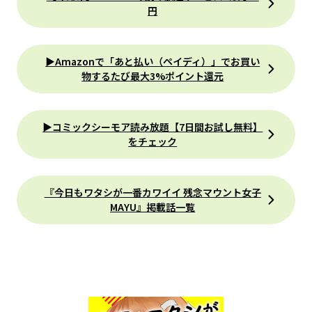
円
▶Amazonで「あと払い（ペイディ）」でお買い
物するたび最大3%ポイント還元
▶コミックシーモア読み放題【7日間お試し無料】
をチェック
『今日もワタシが一番カワイイ 残念マウント女子
MAYU』掲載話一覧