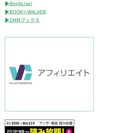
▶BookLive!
▶BOOK☆WALKER
▶DMMブックス