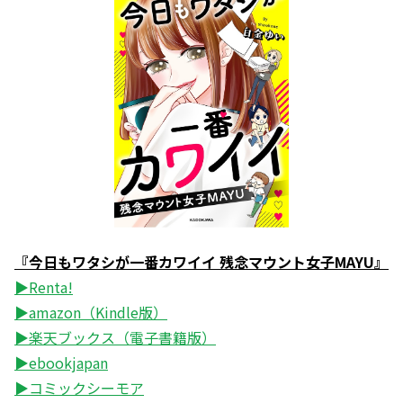
『今日もワタシが一番カワイイ 残念マウント女子MAYU』
▶Renta!
▶amazon（Kindle版）
▶楽天ブックス（電子書籍版）
▶ebookjapan
▶コミックシーモア