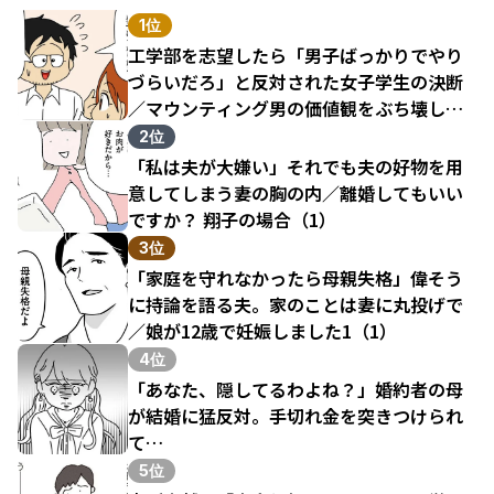
1位
工学部を志望したら「男子ばっかりでやり
づらいだろ」と反対された女子学生の決断
／マウンティング男の価値観をぶち壊した
結果（1）
2位
「私は夫が大嫌い」それでも夫の好物を用
意してしまう妻の胸の内／離婚してもいい
ですか？ 翔子の場合（1）
3位
「家庭を守れなかったら母親失格」偉そう
に持論を語る夫。家のことは妻に丸投げで
／娘が12歳で妊娠しました1（1）
4位
「あなた、隠してるわよね？」婚約者の母
が結婚に猛反対。手切れ金を突きつけられ
て…
5位