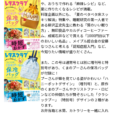
や、おうちで作れる「麻辣レシピ」など、
夏に作りたくなるレシピが満載。
料理企画以外にも、「夏のベタベタ床スッ
キリ解消」特集や、睡眠研究の第一人者で
ある柳沢正史先生に教わる「質のいい眠り
方」、無印良品やカルディコーヒーファー
ム、成城石井などで買える「1000円台以下
のおいしい名品」、メイプル超合金の安藤
なつさんと考える「認知症超入門」など、
今知りたい情報が盛りだくさん。
また、この号は通常号とは別に増刊号と特
別号があり、くまのプーさんの保冷バッグ
が付録に！
プーさんが蜂を見ている姿がかわいい「ハ
ニーポットデザイン」（増刊号）と、原作
のくまのプーさんやクリストファー・ロビ
ンなどの仲間たちが勢ぞろいした「クラシ
ックプー」（特別号）デザインの２種があ
ります。
お弁当箱と水筒、カトラリーを一緒に入れ