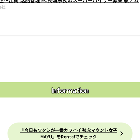
 受注～出荷 返品管理 EC物流事務のスーパーバイザー募集 駅チカ
会社
Information
『今日もワタシが一番カワイイ 残念マウント女子
MAYU』をRenta!でチェック