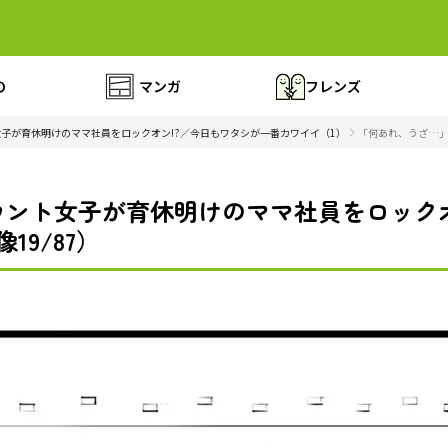
の
マンガ
フレンズ
子が育休明けのママ社員をロックオン!?／今日もワタシが一番カワイイ（1）
「何あれ、うざ…」
ント女子が育休明けのママ社員をロックオ
19/87）