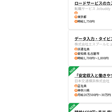
ロードサービスのカ
転職サービス Jobuddy
東京都
時給1,750円
データ入力・タイピン
株式会社エスプールヒ
派遣社員
愛知県 名古屋市
時給1,700円～1,800円
NEW
「安定収入と働きやす
日本交通横浜株式会社
正社員
神奈川県
月給20万500円～30万円
NEW