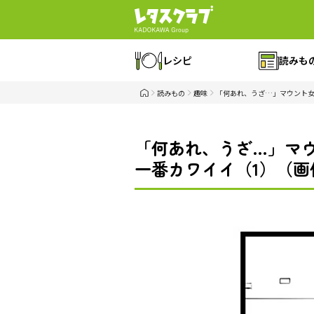
レシピ
読みも
読みもの
趣味
「何あれ、うざ…」マウント女
「何あれ、うざ…」マウ
一番カワイイ（1）（画像