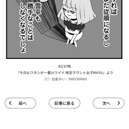
62/87枚
『今日もワタシが一番カワイイ 残念マウント女子MAYU』より
（C）白金ゆい／KADOKAWA
前へ
記事に戻る
次へ