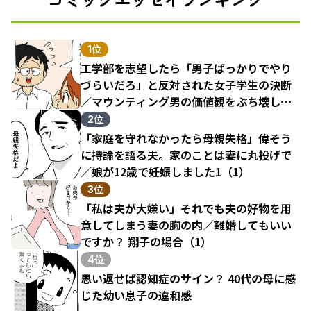
1位
工学部を志望したら「男子ばっかりでやり
づらいだろ」と反対された女子学生の決断
／マウンティング男の価値観をぶち壊した
結果（1）
2位
「家庭を守れなかったら母親失格」偉そう
に持論を語る夫。家のことは妻に丸投げで
／娘が12歳で妊娠しました1（1）
3位
「私は夫が大嫌い」それでも夫の好物を用
意してしまう妻の胸の内／離婚してもいい
ですか？ 翔子の場合（1）
4位
思い返せば認知症のサイン？ 40代の母に感
じた幼い息子の違和感