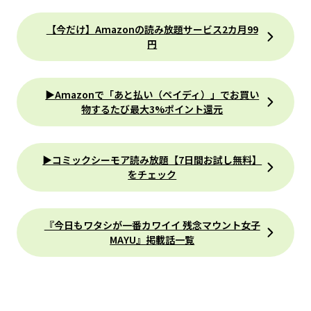
【今だけ】Amazonの読み放題サービス2カ月99
円
▶Amazonで「あと払い（ペイディ）」でお買い
物するたび最大3%ポイント還元
▶コミックシーモア読み放題【7日間お試し無料】
をチェック
『今日もワタシが一番カワイイ 残念マウント女子
MAYU』掲載話一覧