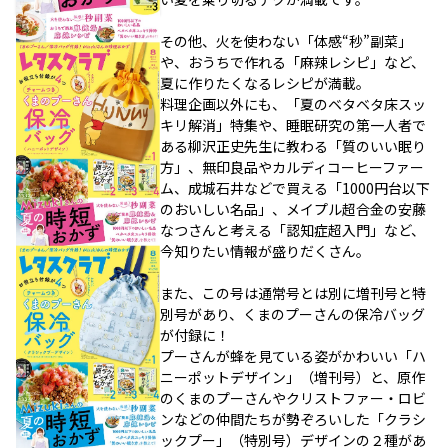
その他、火を使わない「体感“秒”副菜」
や、おうちで作れる「麻辣レシピ」など、
夏に作りたくなるレシピが満載。
料理企画以外にも、「夏のベタベタ床スッ
キリ解消」特集や、睡眠研究の第一人者で
ある柳沢正史先生に教わる「質のいい眠り
方」、無印良品やカルディコーヒーファー
ム、成城石井などで買える「1000円台以下
のおいしい名品」、メイプル超合金の安藤
なつさんと考える「認知症超入門」など、
今知りたい情報が盛りだくさん。
また、この号は通常号とは別に増刊号と特
別号があり、くまのプーさんの保冷バッグ
が付録に！
プーさんが蜂を見ている姿がかわいい「ハ
ニーポットデザイン」（増刊号）と、原作
のくまのプーさんやクリストファー・ロビ
ンなどの仲間たちが勢ぞろいした「クラシ
ックプー」（特別号）デザインの２種があ