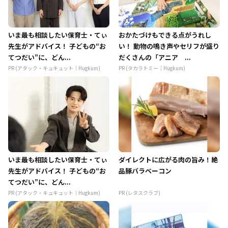
いま最も相談したい保育士・てぃ
おかたづけもできる点がうれし
先生がアドバイス！ 子どもの“お
い！ 動物の鳴き声やセリフが盛り
てつだい”に、どん...
だくさんの「アニア ...
PR (アタック・キュキュット｜Hugkum)
PR (タカラトミー｜Hugkum)
いま最も相談したい保育士・てぃ
ダイレクトに広がる肉の旨み！絶
先生がアドバイス！ 子どもの“お
品豚バラベーコン
てつだい”に、どん...
PR (アタック・キュキュット｜Hugkum)
PR (レタスクラブ)