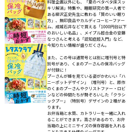
料理企画以外にも、「夏のベタベタ床スッ
キリ解消」特集や、睡眠研究の第一人者で
ある柳沢正史先生に教わる「質のいい眠り
方」、無印良品やカルディコーヒーファー
ム、成城石井などで買える「1000円台以下
のおいしい名品」、メイプル超合金の安藤
なつさんと考える「認知症超入門」など、
今知りたい情報が盛りだくさん。
また、この号は通常号とは別に増刊号と特
別号があり、くまのプーさんの保冷バッグ
が付録に！
プーさんが蜂を見ている姿がかわいい「ハ
ニーポットデザイン」（増刊号）と、原作
のくまのプーさんやクリストファー・ロビ
ンなどの仲間たちが勢ぞろいした「クラシ
ックプー」（特別号）デザインの２種があ
ります。
お弁当箱と水筒、カトラリーを一緒に入れ
ることができます。高さがあるので、お弁
当箱の上にミニサイズの保存容器を入れる
こともできる仕様のバッグです。