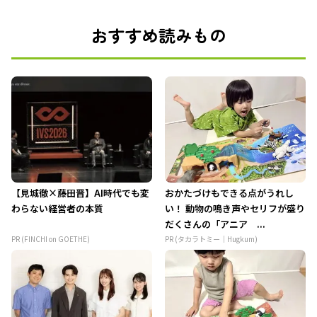
おすすめ読みもの
【見城徹×藤田晋】AI時代でも変
おかたづけもできる点がうれし
わらない経営者の本質
い！ 動物の鳴き声やセリフが盛り
だくさんの「アニア ...
PR (FINCHI on GOETHE)
PR (タカラトミー｜Hugkum)