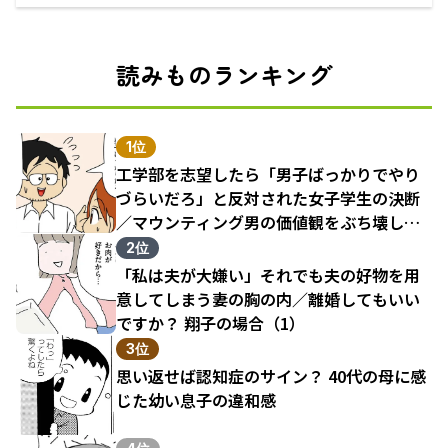
えるECサイト
読みものランキング
1位
工学部を志望したら「男子ばっかりでやり
づらいだろ」と反対された女子学生の決断
／マウンティング男の価値観をぶち壊した
結果（1）
2位
「私は夫が大嫌い」それでも夫の好物を用
意してしまう妻の胸の内／離婚してもいい
ですか？ 翔子の場合（1）
3位
思い返せば認知症のサイン？ 40代の母に感
じた幼い息子の違和感