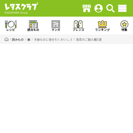
レシピ
読みもの
マンガ
フレンズ
ランキング
特集
読みもの
食
主食なのに後を引くおいしさ！ 高菜のご飯＆麺5選