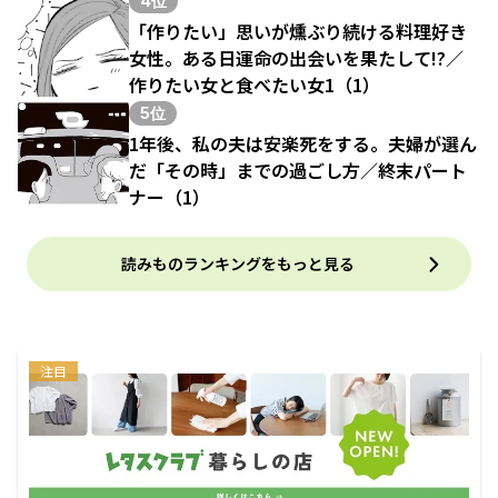
4位
「作りたい」思いが燻ぶり続ける料理好き
女性。ある日運命の出会いを果たして!?／
作りたい女と食べたい女1（1）
5位
1年後、私の夫は安楽死をする。夫婦が選ん
だ「その時」までの過ごし方／終末パート
ナー（1）
読みものランキングをもっと見る
注目