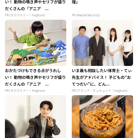
い！ 動物の鳴き声やセリフが盛り
理』
だくさんの「アニア ...
PR (タカラトミー｜Hugkum)
PR (KeeperSecurity)
おかたづけもできる点がうれし
いま最も相談したい保育士・てぃ
い！ 動物の鳴き声やセリフが盛り
先生がアドバイス！ 子どもの“お
だくさんの「アニア ...
てつだい”に、どん...
PR (タカラトミー｜Hugkum)
PR (アタック・キュキュット｜Hugkum)