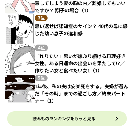
意してしまう妻の胸の内／離婚してもいい
ですか？ 翔子の場合（1）
3位
思い返せば認知症のサイン？ 40代の母に感
じた幼い息子の違和感
4位
「作りたい」思いが燻ぶり続ける料理好き
女性。ある日運命の出会いを果たして!?／
作りたい女と食べたい女1（1）
5位
1年後、私の夫は安楽死をする。夫婦が選ん
だ「その時」までの過ごし方／終末パート
ナー（1）
読みものランキングをもっと見る