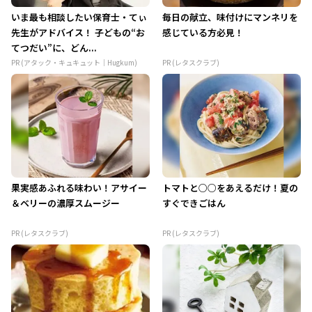
いま最も相談したい保育士・てぃ
毎日の献立、味付けにマンネリを
先生がアドバイス！ 子どもの“お
感じている方必見！
てつだい”に、どん...
PR (アタック・キュキュット｜Hugkum)
PR (レタスクラブ)
果実感あふれる味わい！アサイー
トマトと○○をあえるだけ！夏の
＆ベリーの濃厚スムージー
すぐできごはん
PR (レタスクラブ)
PR (レタスクラブ)