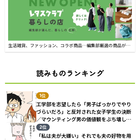
生活雑貨、ファッション、コラボ商品…編集部厳選の商品が買
えるECサイト
読みものランキング
1位
工学部を志望したら「男子ばっかりでやり
づらいだろ」と反対された女子学生の決断
／マウンティング男の価値観をぶち壊した
結果（1）
2位
「私は夫が大嫌い」それでも夫の好物を用