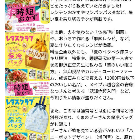
ピをたっぷり教えていただきました!
レンチンおかずやワンパンパスタなど、暑
い夏を乗り切るテクが満載です。
その他、火を使わない「体感“秒”副菜」
や、おうちで作れる「麻辣レシピ」など、
夏に作りたくなるレシピが満載。
料理企画以外にも、「夏のベタベタ床スッ
キリ解消」特集や、睡眠研究の第一人者で
ある柳沢正史先生に教わる「質のいい眠り
方」、無印良品やカルディコーヒーファー
ム、成城石井などで買える「1000円台以下
のおいしい名品」、メイプル超合金の安藤
なつさんと考える「認知症超入門」など、
今知りたい情報が盛りだくさん。
また、この号は通常号とは別に増刊号と特
別号があり、くまのプーさんの保冷バッグ
が付録に！
プーさんが蜂を見ている姿がかわいい「ハ
ニーポットデザイン」（増刊号）と、原作