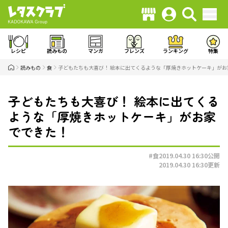
レシピ
読みもの
マンガ
フレンズ
ランキング
特集
読みもの
食
子どもたちも大喜び！ 絵本に出てくるような「厚焼きホットケーキ」がお
子どもたちも大喜び！ 絵本に出てくる
ような「厚焼きホットケーキ」がお家
でできた！
#食
2019.04.30 16:30
公開
2019.04.30 16:30
更新