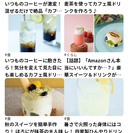
いつものコーヒーが激変！
麦茶を使ってカフェ風ドリ
混ぜるだけで絶品「カフェ
ンクを作ろう♪
風ドリンク」2選
#食
#くらし
いつものコーヒーに飽きた
【話題】「Amazonさん本
ら！気分を変えて見た目に
当にいいんですか…？」豪
も楽しめるカフェ風ドリン
華スイーツ＆ドリンクがオ
ク2選
ール無料のワケを「プライ
ムデーカフェ」担当者に聞
いてみた！
#食
#食
秋のスイーツを簡単手作
暑さで火照った身体にはコ
り！ ほろにが抹茶の大人味
レ！ 自家製ひんやりドリン