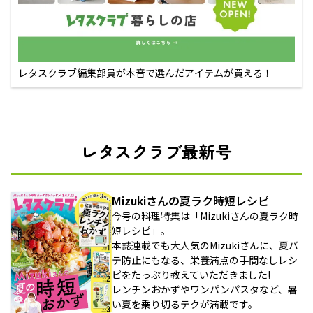
レタスクラブ編集部員が本音で選んだアイテムが買える！
レタスクラブ最新号
Mizukiさんの夏ラク時短レシピ
今号の料理特集は「Mizukiさんの夏ラク時
短レシピ」。
本誌連載でも大人気のMizukiさんに、夏バ
テ防止にもなる、栄養満点の手間なしレシ
ピをたっぷり教えていただきました!
レンチンおかずやワンパンパスタなど、暑
い夏を乗り切るテクが満載です。