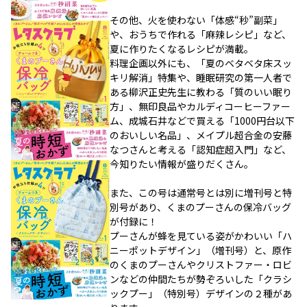
その他、火を使わない「体感“秒”副菜」
や、おうちで作れる「麻辣レシピ」など、
夏に作りたくなるレシピが満載。
料理企画以外にも、「夏のベタベタ床スッ
キリ解消」特集や、睡眠研究の第一人者で
ある柳沢正史先生に教わる「質のいい眠り
方」、無印良品やカルディコーヒーファー
ム、成城石井などで買える「1000円台以下
のおいしい名品」、メイプル超合金の安藤
なつさんと考える「認知症超入門」など、
今知りたい情報が盛りだくさん。
また、この号は通常号とは別に増刊号と特
別号があり、くまのプーさんの保冷バッグ
が付録に！
プーさんが蜂を見ている姿がかわいい「ハ
ニーポットデザイン」（増刊号）と、原作
のくまのプーさんやクリストファー・ロビ
ンなどの仲間たちが勢ぞろいした「クラシ
ックプー」（特別号）デザインの２種があ