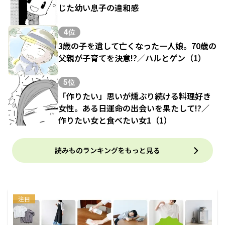
じた幼い息子の違和感
4位
3歳の子を遺して亡くなった一人娘。70歳の
父親が子育てを決意!?／ハルとゲン（1）
5位
「作りたい」思いが燻ぶり続ける料理好き
女性。ある日運命の出会いを果たして!?／
作りたい女と食べたい女1（1）
読みものランキングをもっと見る
注目