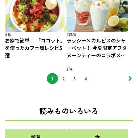
#食
#趣味
お家で簡単！ 「ココット」
ラッシー×カルピスのシャ
を使ったカフェ風レシピ5
ーベット！ 今夏限定アフタ
選
ヌーンティーのコラボメニ
ューが妙にそそる
1/4
1
2
3
4
読みものいろいろ
新着
食