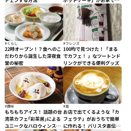
チェンする方法
ホットケーキ」がお家でで
きた！
#くらし
#フレンズ
22時オープン！？食へのこ
100均で見つけた！「まる
だわりから誕生した深夜食
でカフェ！ 」なツートンド
堂の秘密
リンクができる便利グッズ
#趣味
#食
もちもちアイス！ 話題の台
お店で出てくるような「カ
湾茶カフェ｢彩茶房｣による
フェラテ」がおうちで簡単
ユニークなハロウィンスイ
に作れる！ バリスタ直伝エ