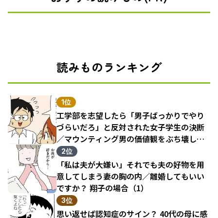
読みものランキング
1位
工学部を志望したら「男子ばっかりでやり
づらいだろ」と反対された女子学生の決断
／マウンティング男の価値観をぶち壊した
結果（1）
2位
「私は夫が大嫌い」それでも夫の好物を用
意してしまう妻の胸の内／離婚してもいい
ですか？ 翔子の場合（1）
3位
思い返せば認知症のサイン？ 40代の母に感