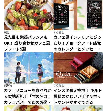
ーツ
スプレッソメニュー
#食
#くらし
見た目も栄養バランスも
カフェ風インテリアにぴっ
OK！ 盛り合わせカフェ風
たり！チョークアート感覚
プレート5選
のカレンダーとメッセージ
ボード
#趣味
#くらし
カフェメニューを食べなが
インスタ映え抜群！ キルト
ら聖地巡礼！「君の名は。
模様のかわいい手作りホッ
カフェバス」であの感動を
トサンドがすぐできる
もう一度