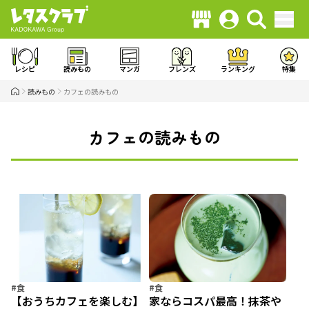
レシピ
読みもの
マンガ
フレンズ
ランキング
特集
読みもの
カフェの読みもの
カフェの読みもの
#食
#食
【おうちカフェを楽しむ】
家ならコスパ最高！抹茶や