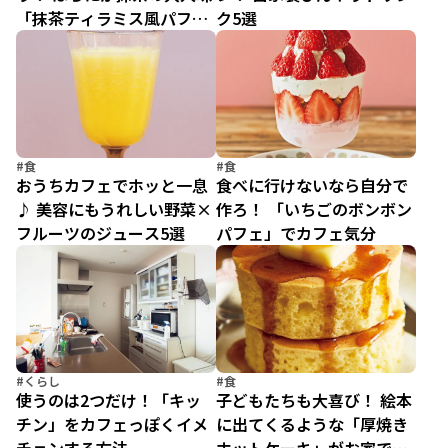
「抹茶ティラミス風パフ
ク5選
ェ」
#食
#食
おうちカフェでホッと一息
食べに行けないなら自分で
♪ 美容にもうれしい野菜×
作ろ！ 「いちごのボンボン
フルーツのジュース5選
パフェ」でカフェ気分
#くらし
#食
使うのは2つだけ！「キッ
子どもたちも大喜び！ 絵本
チン」をカフェっぽくイメ
に出てくるような「厚焼き