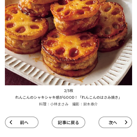
2/5枚
れんこんのシャキシャキ感がGOOD！「れんこんのはさみ焼き」
料理：小林まさみ 撮影：鈴木泰介
前へ
記事に戻る
次へ