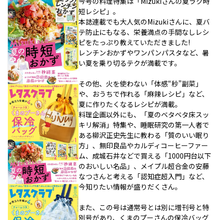
今号の料理特集は「Mizukiさんの夏ラク時
短レシピ」。
本誌連載でも大人気のMizukiさんに、夏バ
テ防止にもなる、栄養満点の手間なしレシ
ピをたっぷり教えていただきました!
レンチンおかずやワンパンパスタなど、暑
い夏を乗り切るテクが満載です。
その他、火を使わない「体感“秒”副菜」
や、おうちで作れる「麻辣レシピ」など、
夏に作りたくなるレシピが満載。
料理企画以外にも、「夏のベタベタ床スッ
キリ解消」特集や、睡眠研究の第一人者で
ある柳沢正史先生に教わる「質のいい眠り
方」、無印良品やカルディコーヒーファー
ム、成城石井などで買える「1000円台以下
のおいしい名品」、メイプル超合金の安藤
なつさんと考える「認知症超入門」など、
今知りたい情報が盛りだくさん。
また、この号は通常号とは別に増刊号と特
別号があり、くまのプーさんの保冷バッグ