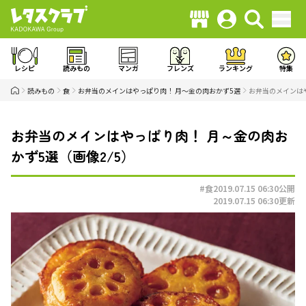
レシピ
読みもの
マンガ
フレンズ
ランキング
特集
読みもの
食
お弁当のメインはやっぱり肉！ 月～金の肉おかず5選
お弁当のメインはや
お弁当のメインはやっぱり肉！ 月～金の肉お
かず5選（画像2/5）
#食
2019.07.15 06:30
公開
2019.07.15 06:30
更新