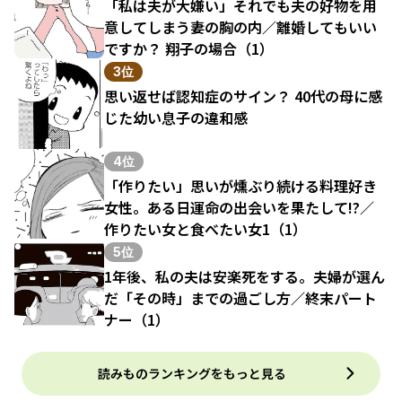
「私は夫が大嫌い」それでも夫の好物を用
意してしまう妻の胸の内／離婚してもいい
ですか？ 翔子の場合（1）
3位
思い返せば認知症のサイン？ 40代の母に感
じた幼い息子の違和感
4位
「作りたい」思いが燻ぶり続ける料理好き
女性。ある日運命の出会いを果たして!?／
作りたい女と食べたい女1（1）
5位
1年後、私の夫は安楽死をする。夫婦が選ん
だ「その時」までの過ごし方／終末パート
ナー（1）
読みものランキングをもっと見る