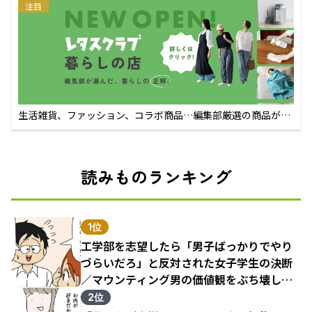
注目
生活雑貨、ファッション、コラボ商品…編集部厳選の商品が買
えるECサイト
読みものランキング
1位
工学部を志望したら「男子ばっかりでやり
づらいだろ」と反対された女子学生の決断
／マウンティング男の価値観をぶち壊した
結果（1）
2位