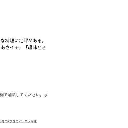
ルな料理に定評がある。
「あさイチ」「趣味どき
の時間で加熱してください。ま
ひき肉
#
ひき肉 パラパラ 冷凍