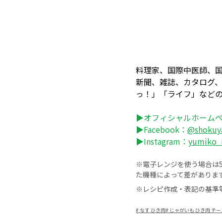
料理家、国際中医師、
新聞、雑誌、カタログ、
っ！」「ライフ」など
▶オフィシャルホーム
▶Facebook：
@shokuy
▶Instagram：
yumiko_
※電子レンジを使う場合は50
た機種によって差がありま
※レシピ作成・表記の基準
#
なす ひき肉
#
じゃがいも ひき肉 チー