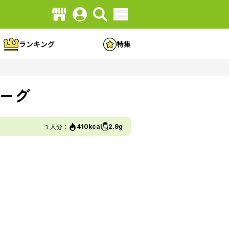
ランキング
特集
ーグ
１人分：
410kcal
2.9g