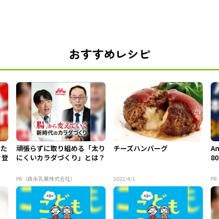
おすすめレシピ
てた
頑張らずに取り組める「太り
チーズハンバーグ
A
々登
にくいカラダづくり」とは？
8
PR（森永乳業株式会社）
2022/4/1
PR