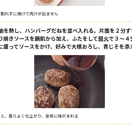
、割れずに焼けて肉汁が出ません
油を熱し、ハンバーグだねを並べ入れる。片面を２分ず
り焼きソースを鍋肌から加え、ふたをして
弱火
で３〜４
に盛ってソースをかけ、好みで大根おろし、青じそを添
ると、香りよく仕上がり、全体に味がまわる