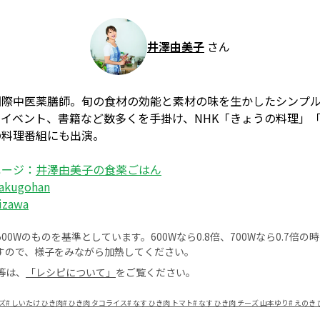
井澤由美子
さん
国際中医薬膳師。旬の食材の効能と素材の味を生かしたシンプ
イベント、書籍など数多くを手掛け、NHK「きょうの料理」
の料理番組にも出演。
ページ：
井澤由美子の食薬ごはん
akugohan
izawa
0Wのものを基準としています。600Wなら0.8倍、700Wなら0.7倍
すので、様子をみながら加熱してください。
等は、
「レシピについて」
をご覧ください。
ズ
#
しいたけ ひき肉
#
ひき肉 タコライス
#
なす ひき肉 トマト
#
なす ひき肉 チーズ 山本ゆり
#
えのき 