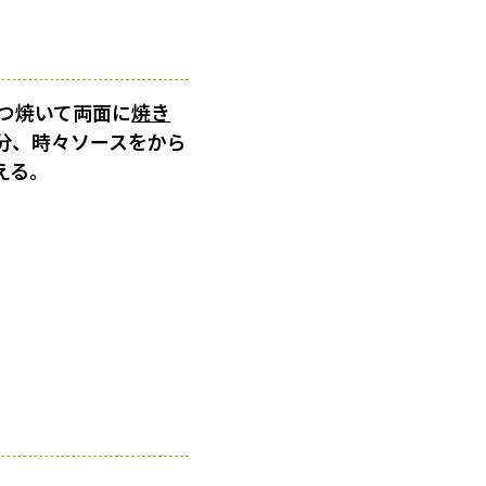
つ焼いて両面に
焼き
分、時々ソースをから
える。