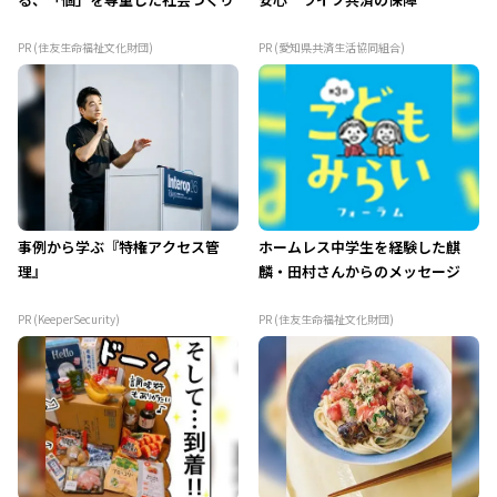
PR (住友生命福祉文化財団)
PR (愛知県共済生活協同組合)
事例から学ぶ『特権アクセス管
ホームレス中学生を経験した麒
理』
麟・田村さんからのメッセージ
PR (KeeperSecurity)
PR (住友生命福祉文化財団)