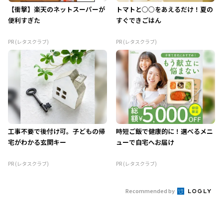
【衝撃】楽天のネットスーパーが
トマトと○○をあえるだけ！夏の
便利すぎた
すぐできごはん
PR (レタスクラブ)
PR (レタスクラブ)
工事不要で後付け可。子どもの帰
時短ご飯で健康的に！選べるメニ
宅がわかる玄関キー
ューで自宅へお届け
PR (レタスクラブ)
PR (レタスクラブ)
Recommended by