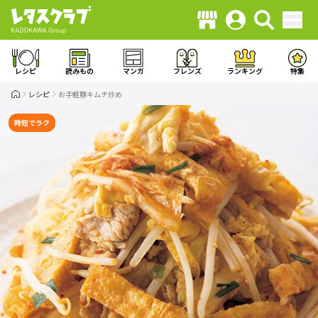
レシピ
読みもの
マンガ
フレンズ
ランキング
特集
レシピ
お手軽豚キムチ炒め
時短でラク