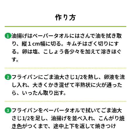
作り方
油揚げはペーパータオルにはさんで油を拭き取
1
り、縦１cm幅に切る。キムチはざく切りにす
る。卵は塩、こしょう各少々を加えて溶きほぐ
す。
フライパンにごま油大さじ1/2を熱し、卵液を流
2
し入れ、大きくかき混ぜて半熟状に火が通った
ら、いったん取り出す。
フライパンをペーパータオルで拭いてごま油大
3
さじ1/2を足し、油揚げを並べ入れ、こんがり
焼
き色
がつくまで、途中上下を返して焼きつけ