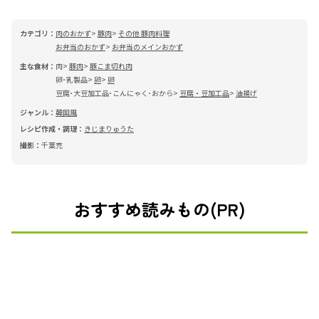
カテゴリ：
肉のおかず
豚肉
その他 豚肉料理
お弁当のおかず
お弁当のメインおかず
主な食材：
肉
豚肉
豚こま切れ肉
卵･乳製品
卵
卵
豆腐･大豆加工品･こんにゃく･おから
豆腐・豆加工品
油揚げ
ジャンル：
韓国風
レシピ作成・調理：
きじまりゅうた
撮影：
千葉充
おすすめ読みもの(PR)