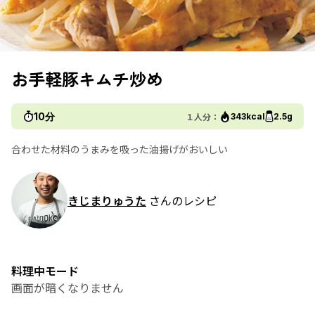
お手軽豚キムチ炒め
10分
１人分：
343kcal
2.5g
合わせた材料のうまみを吸った油揚げがおいしい
きじまりゅうた
さんのレシピ
料理中モード
画面が暗くなりません