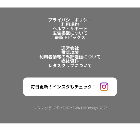
プライバシーポリシー
利用規約
ヘルプ・サポート
広告掲載について
最新トピックス
運営会社
推奨環境
利用者情報の外部送信について
媒体資料
レタスクラブについて
毎日更新！インスタもチェック！
レタスクラブ © KADOKAWA LifeDesign. 2026