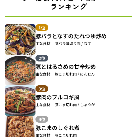
ランキング
1位
豚バラとなすのたれつゆ炒め
主な食材： 豚バラ薄切り肉 / なす
2位
豚とはるさめの甘辛炒め
主な食材： 豚こま切れ肉 / にんじん
3位
豚肉のプルコギ風
主な食材： 豚こま切れ肉 / しょうが
4位
豚こまのしぐれ煮
主な食材： 豚こま切れ肉