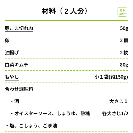
材料（２人分）
豚こま切れ肉
50g
卵
２個
油揚げ
２枚
白菜キムチ
80g
もやし
小１袋(約150g)
合わせ調味料
・酒
大さじ１
・オイスターソース、しょうゆ、砂糖
各大さじ1/2
・塩、こしょう、ごま油