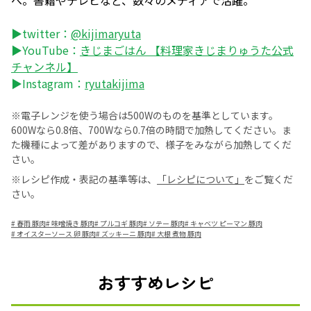
▶twitter：
@kijimaryuta
▶YouTube：
きじまごはん 【料理家きじまりゅうた公式
チャンネル】
▶Instagram：
ryutakijima
※電子レンジを使う場合は500Wのものを基準としています。
600Wなら0.8倍、700Wなら0.7倍の時間で加熱してください。ま
た機種によって差がありますので、様子をみながら加熱してくだ
さい。
※レシピ作成・表記の基準等は、
「レシピについて」
をご覧くだ
さい。
#
春雨 豚肉
#
味噌焼き 豚肉
#
プルコギ 豚肉
#
ソテー 豚肉
#
キャベツ ピーマン 豚肉
#
オイスターソース 卵 豚肉
#
ズッキーニ 豚肉
#
大根 煮物 豚肉
おすすめレシピ