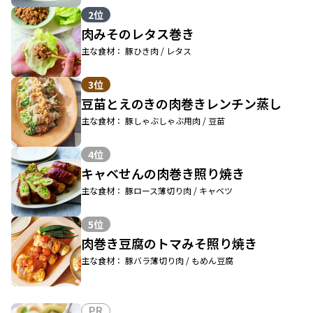
2位
肉みそのレタス巻き
主な食材： 豚ひき肉 / レタス
3位
豆苗とえのきの肉巻きレンチン蒸し
主な食材： 豚しゃぶしゃぶ用肉 / 豆苗
4位
キャベせんの肉巻き照り焼き
主な食材： 豚ロース薄切り肉 / キャベツ
5位
肉巻き豆腐のトマみそ照り焼き
主な食材： 豚バラ薄切り肉 / もめん豆腐
PR