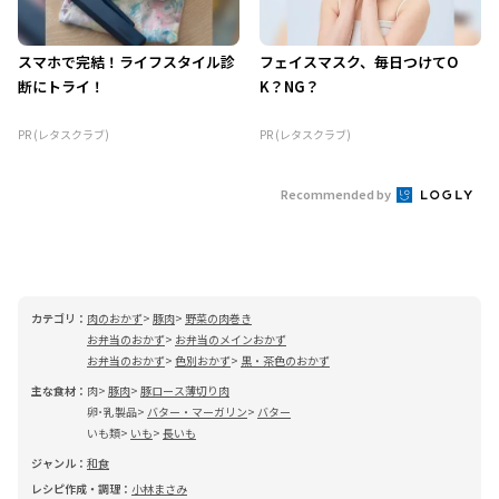
スマホで完結！ライフスタイル診
フェイスマスク、毎日つけてO
断にトライ！
K？NG？
PR (レタスクラブ)
PR (レタスクラブ)
Recommended by
カテゴリ：
肉のおかず
豚肉
野菜の肉巻き
お弁当のおかず
お弁当のメインおかず
お弁当のおかず
色別おかず
黒・茶色のおかず
主な食材：
肉
豚肉
豚ロース薄切り肉
卵･乳製品
バター・マーガリン
バター
いも類
いも
長いも
ジャンル：
和食
レシピ作成・調理：
小林まさみ