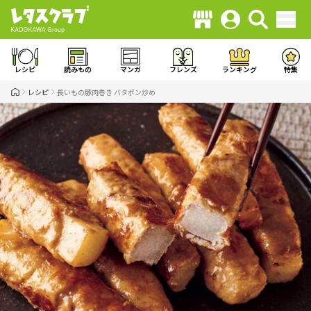
レシピ
読みもの
マンガ
フレンズ
ランキング
特集
レシピ
長いもの豚肉巻き バタポン炒め