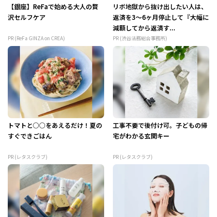
【銀座】ReFaで始める大人の贅
リボ地獄から抜け出したい人は、
沢セルフケア
返済を3～6ヶ月停止して『大幅に
減額してから返済す...
PR (ReFa GINZA on CREA)
PR (渋谷法務総合事務所)
トマトと○○をあえるだけ！夏の
工事不要で後付け可。子どもの帰
すぐできごはん
宅がわかる玄関キー
PR (レタスクラブ)
PR (レタスクラブ)