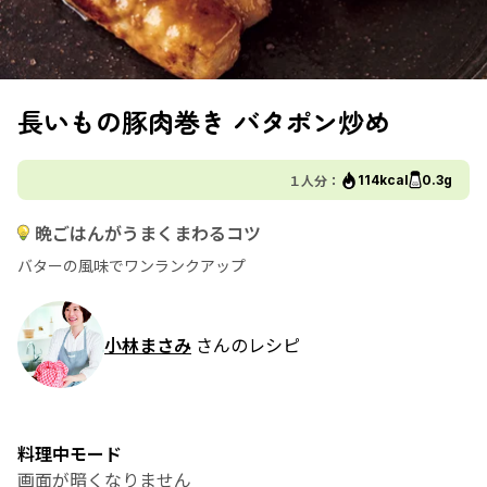
長いもの豚肉巻き バタポン炒め
１人分：
114kcal
0.3g
晩ごはんがうまくまわるコツ
バターの風味でワンランクアップ
小林まさみ
さんのレシピ
料理中モード
画面が暗くなりません