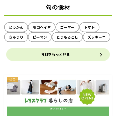
旬の食材
とうがん
モロヘイヤ
ゴーヤー
トマト
きゅうり
ピーマン
とうもろこし
ズッキーニ
食材をもっと見る
注目