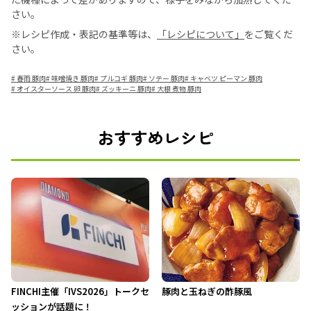
さい。
※レシピ作成・表記の基準等は、
「レシピについて」
をご覧くだ
さい。
#
春雨 豚肉
#
味噌焼き 豚肉
#
プルコギ 豚肉
#
ソテー 豚肉
#
キャベツ ピーマン 豚肉
#
オイスターソース 卵 豚肉
#
ズッキーニ 豚肉
#
大根 煮物 豚肉
おすすめレシピ
FINCHI主催「IVS2026」トークセ
豚肉と玉ねぎの酢豚風
ッションが話題に！