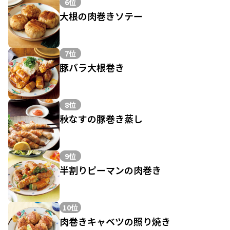
6位
大根の肉巻きソテー
7位
豚バラ大根巻き
8位
秋なすの豚巻き蒸し
9位
半割りピーマンの肉巻き
10位
肉巻きキャベツの照り焼き