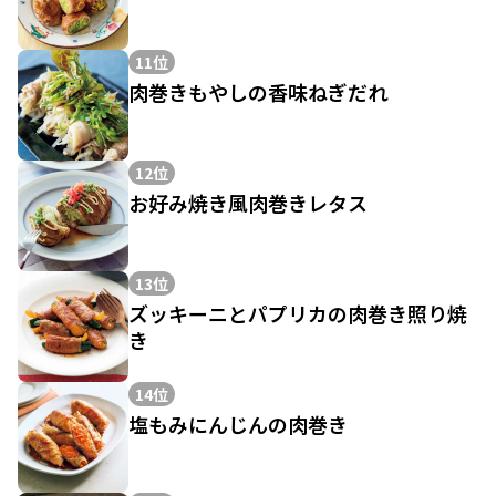
11位
肉巻きもやしの香味ねぎだれ
12位
お好み焼き風肉巻きレタス
13位
ズッキーニとパプリカの肉巻き照り焼
き
14位
塩もみにんじんの肉巻き