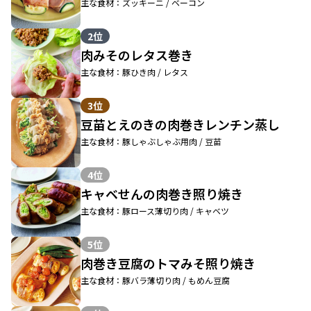
主な食材：ズッキーニ / ベーコン
2位
肉みそのレタス巻き
主な食材：豚ひき肉 / レタス
3位
豆苗とえのきの肉巻きレンチン蒸し
主な食材：豚しゃぶしゃぶ用肉 / 豆苗
4位
キャベせんの肉巻き照り焼き
主な食材：豚ロース薄切り肉 / キャベツ
5位
肉巻き豆腐のトマみそ照り焼き
主な食材：豚バラ薄切り肉 / もめん豆腐