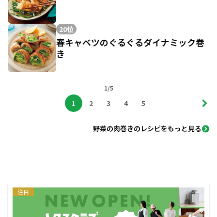
20位
春キャベツのぐるぐるダイナミック巻
き
1/5
1
2
3
4
5
野菜の肉巻きのレシピをもっと見る
注目