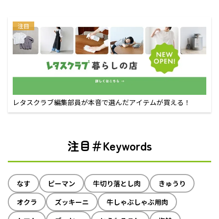
注目
レタスクラブ編集部員が本音で選んだアイテムが買える！
注目＃Keywords
なす
ピーマン
牛切り落とし肉
きゅうり
オクラ
ズッキーニ
牛しゃぶしゃぶ用肉