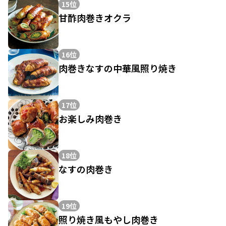
15位
甘酢肉巻きオクラ
16位
肉巻きなすの中華風照り焼き
17位
お楽しみ肉巻き
18位
なすの肉巻き
19位
照り焼き風もやし肉巻き