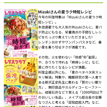
Mizukiさんの夏ラク時短レシピ
今号の料理特集は「Mizukiさんの夏ラク時
短レシピ」。
本誌連載でも大人気のMizukiさんに、夏バ
テ防止にもなる、栄養満点の手間なしレシ
ピをたっぷり教えていただきました!
レンチンおかずやワンパンパスタなど、暑
い夏を乗り切るテクが満載です。
その他、火を使わない「体感“秒”副菜」
や、おうちで作れる「麻辣レシピ」など、
夏に作りたくなるレシピが満載。
料理企画以外にも、「夏のベタベタ床スッ
キリ解消」特集や、睡眠研究の第一人者で
ある柳沢正史先生に教わる「質のいい眠り
方」、無印良品やカルディコーヒーファー
ム、成城石井などで買える「1000円台以下
のおいしい名品」、メイプル超合金の安藤
なつさんと考える「認知症超入門」など、