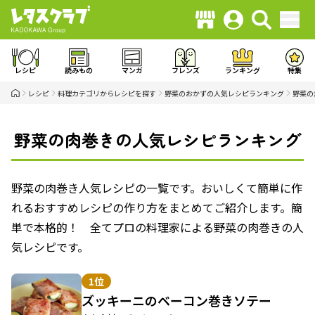
レシピ
読みもの
マンガ
フレンズ
ランキング
特集
レシピ
料理カテゴリからレシピを探す
野菜のおかずの人気レシピランキング
野菜の
野菜の肉巻きの人気レシピランキング
野菜の肉巻き人気レシピの一覧です。おいしくて簡単に作
れるおすすめレシピの作り方をまとめてご紹介します。簡
単で本格的！ 全てプロの料理家による野菜の肉巻きの人
気レシピです。
1位
ズッキーニのベーコン巻きソテー