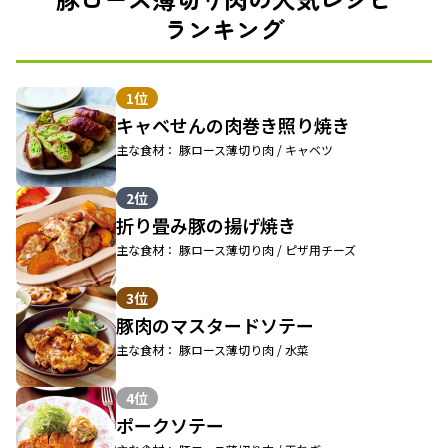
ランキング
1位
キャベせんの肉巻き照り焼き
主な食材： 豚ロース薄切り肉 / キャベツ
2位
折り畳み豚の揚げ焼き
主な食材： 豚ロース薄切り肉 / ピザ用チーズ
3位
豚肉のマスタードソテー
主な食材： 豚ロース薄切り肉 / 水菜
4位
ポークソテー