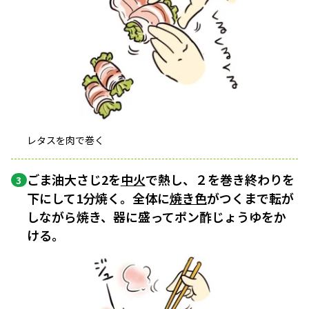
レタスを肉で巻く
ごま油大さじ2を
中火
で熱し、２を巻き終わりを
3
下にして1分焼く。全体に
焼き色
がつくまで転が
しながら焼き、器に盛ってポン酢じょうゆをか
ける。