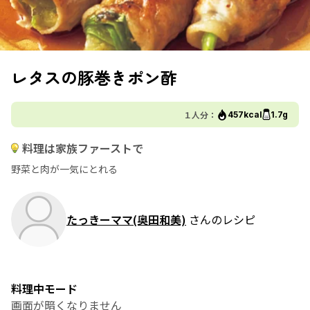
レタスの豚巻きポン酢
１人分：
457kcal
1.7g
料理は家族ファーストで
野菜と肉が一気にとれる
たっきーママ(奥田和美)
さんのレシピ
料理中モード
画面が暗くなりません