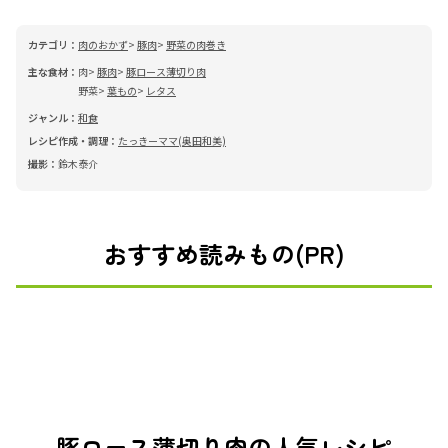
カテゴリ：
肉のおかず
豚肉
野菜の肉巻き
主な食材：
肉
豚肉
豚ロース薄切り肉
野菜
葉もの
レタス
ジャンル：
和食
レシピ作成・調理：
たっきーママ(奥田和美)
撮影：
鈴木泰介
おすすめ読みもの(PR)
豚ロース薄切り肉の人気レシピ