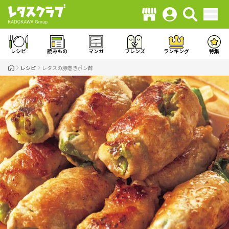
レシピ
読みもの
マンガ
フレンズ
ランキング
特集
レシピ
レタスの豚巻きポン酢