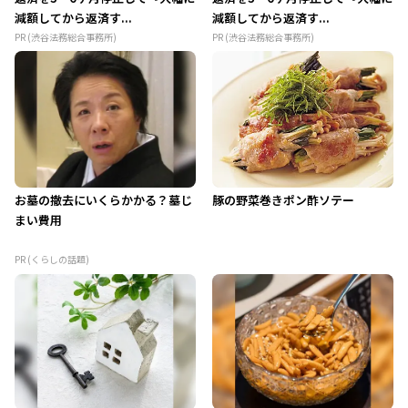
減額してから返済す...
減額してから返済す...
PR (渋谷法務総合事務所)
PR (渋谷法務総合事務所)
お墓の撤去にいくらかかる？墓じ
豚の野菜巻きポン酢ソテー
まい費用
PR (くらしの話題)