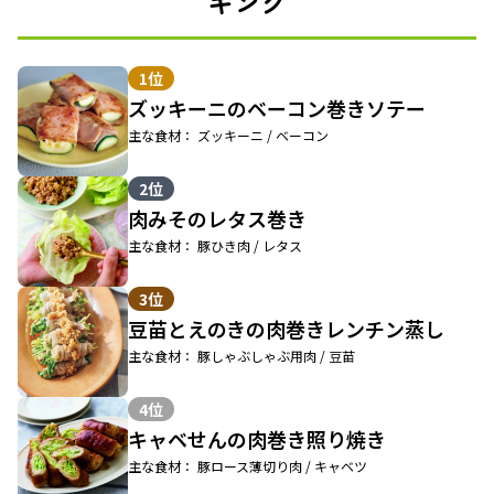
キング
1位
ズッキーニのベーコン巻きソテー
主な食材： ズッキーニ / ベーコン
2位
肉みそのレタス巻き
主な食材： 豚ひき肉 / レタス
3位
豆苗とえのきの肉巻きレンチン蒸し
主な食材： 豚しゃぶしゃぶ用肉 / 豆苗
4位
キャベせんの肉巻き照り焼き
主な食材： 豚ロース薄切り肉 / キャベツ