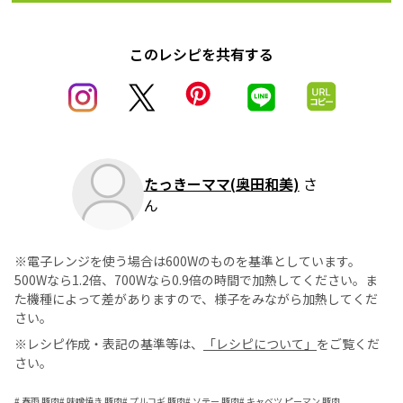
このレシピを共有する
たっきーママ(奥田和美)
さ
ん
※電子レンジを使う場合は600Wのものを基準としています。
500Wなら1.2倍、700Wなら0.9倍の時間で加熱してください。ま
た機種によって差がありますので、様子をみながら加熱してくだ
さい。
※レシピ作成・表記の基準等は、
「レシピについて」
をご覧くだ
さい。
#
春雨 豚肉
#
味噌焼き 豚肉
#
プルコギ 豚肉
#
ソテー 豚肉
#
キャベツ ピーマン 豚肉