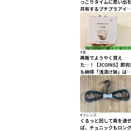
っこりタイムに思い出
共有するプチプラアイ
ム【500円で幸せになっ
みた】
#食
再販でようやく買え
た…！【3COINS】即完
も納得「浅漬け鉢」は
ザインだけじゃなく使
勝手もめちゃくちゃい
い！
#フレンズ
くるっと回して風を通
ば、チュニックもロン