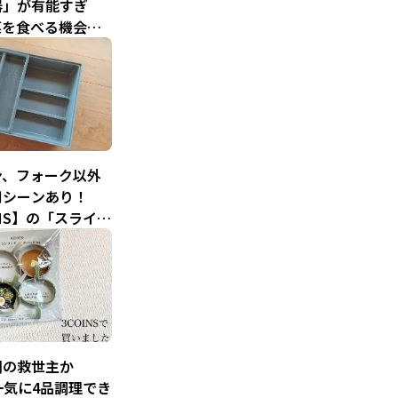
器」が有能すぎ
菜を食べる機会が
した！
ン、フォーク以外
用シーンあり！
INS】の「スライド
ラリーケース」で
人を目指そう
朝の救世主か
一気に4品調理でき