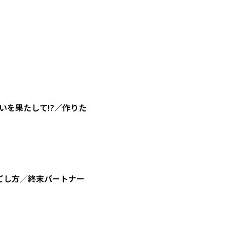
を果たして!?／作りた
ごし方／終末パートナー