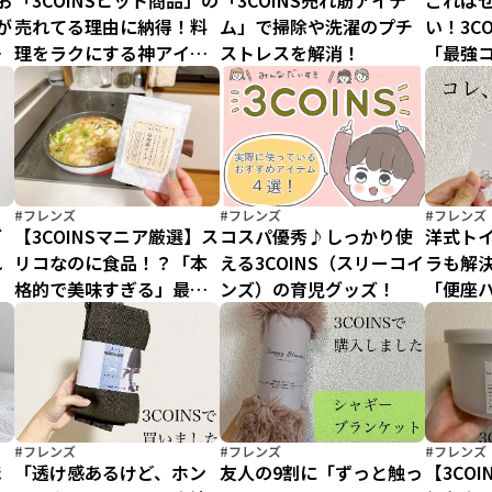
お
「3COINSヒット商品」の
「3COINS売れ筋アイテ
これはぜ
が
売れてる理由に納得！料
ム」で掃除や洗濯のプチ
い！3C
な
理をラクにする神アイテ
ストレスを解消！
「最強
ム
ズ２選
#フレンズ
#フレンズ
#フレンズ
ご
【3COINSマニア厳選】ス
コスパ優秀♪しっかり使
洋式ト
れ
リコなのに食品！？「本
える3COINS（スリーコイ
ラも解決
！
格的で美味すぎる」最旬
ンズ）の育児グッズ！
「便座
マストバイ
れずに
に！
#フレンズ
#フレンズ
#フレンズ
ほ
「透け感あるけど、ホン
友人の9割に「ずっと触っ
【3CO