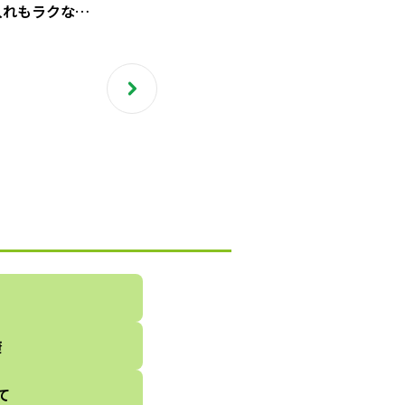
入れもラクな
INS】の「シリコン
」
康
て