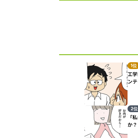
1位
工学
ンテ
2位
「私
か？