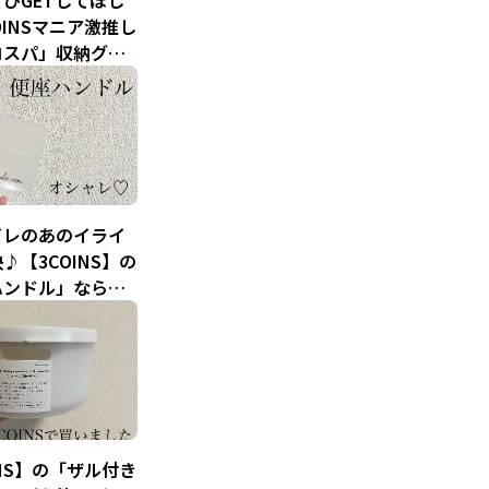
ひGETしてほし
OINSマニア激推し
コスパ」収納グッ
イレのあのイライ
♪【3COINS】の
ハンドル」なら触
便座の上下が可能
INS】の「ザル付き