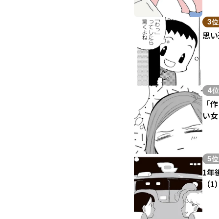
3位
思い
4位
「作
い女
5位
1年
（1