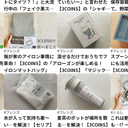
を
トにタイツ？！」と大流
ていたい～」と言わせた
保存容
テ
行中の「フェイク黒スト
【3COINS】の「シャギー
て、野
て
ッキングタイツ」
ブランケット」の高見感
増えま
【3COINS】版をレビュー
がすごい！
#フレンズ
#フレンズ
#フレンズ
我が家のアイロン事情に
混ぜるだけでおうちでフ
スプー
売
革命！【3COINS】の「ア
ローズンが楽しめる！
にも活
デ
イロンマットバッグ」
【3COINS】「マジックフ
【3CO
い
ローズンメーカー」に夏
式カト
オヤツはお任せ♪
収納名
#フレンズ
#フレンズ
#くらし
せ
水が入って気持ち悪～
麦茶のポットが場所を取
これは
グ
い…を解決！【セリア】
る…を解決！【3COINS】
も…⁉ 