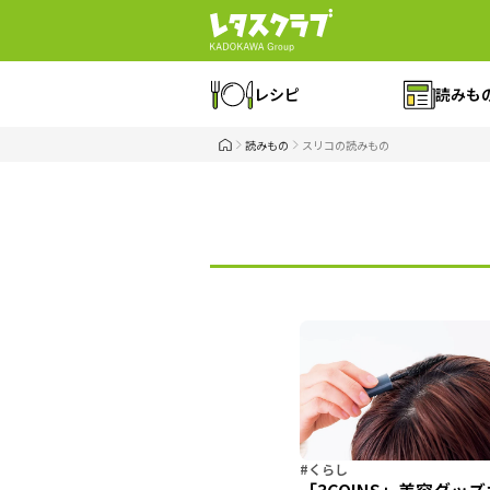
レシピ
読みも
読みもの
スリコの読みもの
#くらし