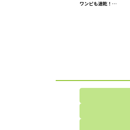
ワンピも速乾！
【3COINS】「衣類が乾
やすいハンガー」