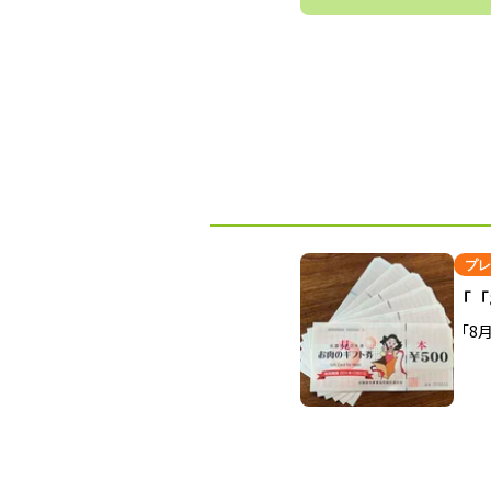
プレ
「「
「8