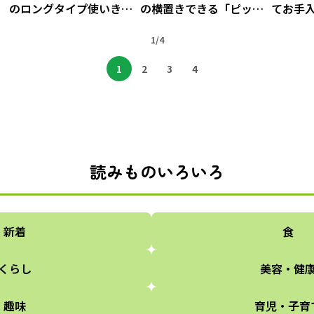
のロングタイプ使いきり
の横置きできる「ピッチ
てお手
き
手袋ならひじまですっぽ
ャー」
【3CO
り♪
1/4
リング
1
2
3
4
読みものいろいろ
新着
食
くらし
美容・健
趣味
育児・子育