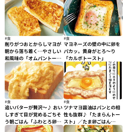
グベネディクト風トース
トースト」
ト」
#食
#食
削りがつおとからしマヨが
マヨネーズの壁の中に卵を
朝から落ち着く…やさしい
パカッ。黄身がとろ～り
和風味の「オムパントース
「カルボトースト」
ト」
#食
#食
追いバターが贅沢～♪ おい
ツナマヨ醤油はパンとの相
しすぎて目が覚めるごちそ
性も抜群♪「たまらんトー
う朝ごはん「ふわとろ卵ソ
スト」／たま卵ごはん
ーストースト」
（13）