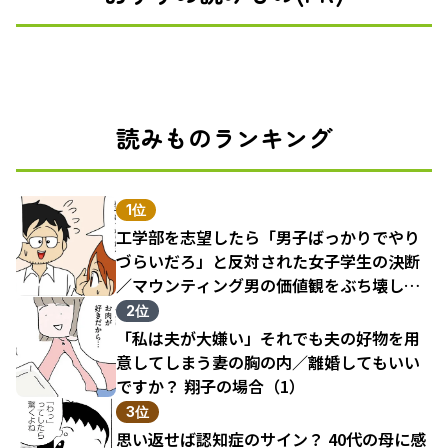
読みものランキング
1位
工学部を志望したら「男子ばっかりでやり
づらいだろ」と反対された女子学生の決断
／マウンティング男の価値観をぶち壊した
結果（1）
2位
「私は夫が大嫌い」それでも夫の好物を用
意してしまう妻の胸の内／離婚してもいい
ですか？ 翔子の場合（1）
3位
思い返せば認知症のサイン？ 40代の母に感