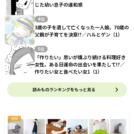
じた幼い息子の違和感
4位
3歳の子を遺して亡くなった一人娘。70歳の
父親が子育てを決意!?／ハルとゲン（1）
5位
「作りたい」思いが燻ぶり続ける料理好き
女性。ある日運命の出会いを果たして!?／
作りたい女と食べたい女1（1）
読みものランキングをもっと見る
注目