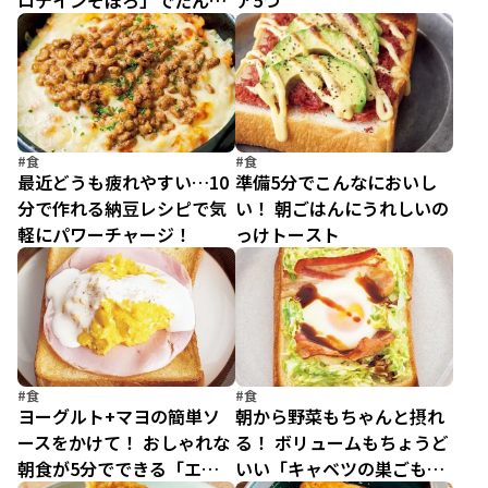
ロテインそぼろ」でたんぱ
ア5つ
く質をちょい足し！
#食
#食
最近どうも疲れやすい…10
準備5分でこんなにおいし
分で作れる納豆レシピで気
い！ 朝ごはんにうれしいの
軽にパワーチャージ！
っけトースト
#食
#食
ヨーグルト+マヨの簡単ソ
朝から野菜もちゃんと摂れ
ースをかけて！ おしゃれな
る！ ボリュームもちょうど
朝食が5分でできる「エッ
いい「キャベツの巣ごもり