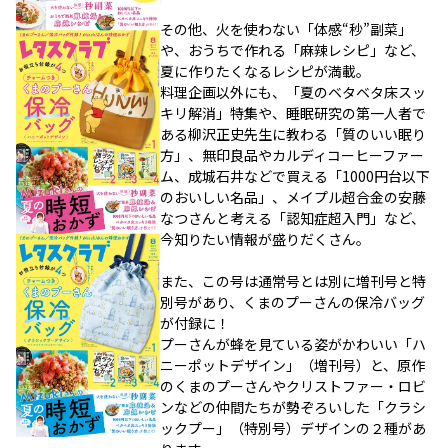
その他、火を使わない「体感“秒”副菜」
や、おうちで作れる「麻辣レシピ」など、
夏に作りたくなるレシピが満載。
料理企画以外にも、「夏のベタベタ床スッ
キリ解消」特集や、睡眠研究の第一人者で
ある柳沢正史先生に教わる「質のいい眠り
方」、無印良品やカルディコーヒーファー
ム、成城石井などで買える「1000円台以下
のおいしい名品」、メイプル超合金の安藤
なつさんと考える「認知症超入門」など、
今知りたい情報が盛りだくさん。
また、この号は通常号とは別に増刊号と特
別号があり、くまのプーさんの保冷バッグ
が付録に！
プーさんが蜂を見ている姿がかわいい「ハ
ニーポットデザイン」（増刊号）と、原作
のくまのプーさんやクリストファー・ロビ
ンなどの仲間たちが勢ぞろいした「クラシ
ックプー」（特別号）デザインの２種があ