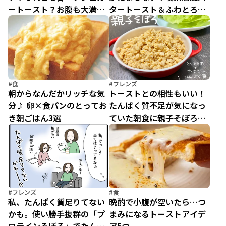
ートースト？お腹も大満足
タートースト＆ふわとろフ
な喫茶店風トースト2種
レンチトースト
#食
#フレンズ
朝からなんだかリッチな気
トーストとの相性もいい！
分♪ 卵×食パンのとってお
たんぱく質不足が気になっ
き朝ごはん3選
ていた朝食に親子そぼろを
プラス
#フレンズ
#食
私、たんぱく質足りてない
晩酌で小腹が空いたら…つ
かも。使い勝手抜群の「プ
まみになるトーストアイデ