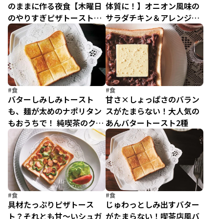
のままに作る夜食【木曜日
体質に！】オニオン風味の
のやりすぎピザトースト】
サラダチキン＆アレンジレ
／疲れた人に夜食を届ける
シピ4品
出前店1（4）
#食
#食
バターしみしみトースト
甘さ×しょっぱさのバラン
も、麺が太めのナポリタン
スがたまらない！大人気の
もおうちで！ 純喫茶のクラ
あんバタートースト2種
シックメニューを作るコツ
#食
#食
具材たっぷりピザトース
じゅわっとしみ出すバター
ト？それとも甘～いシュガ
がたまらない！喫茶店風バ