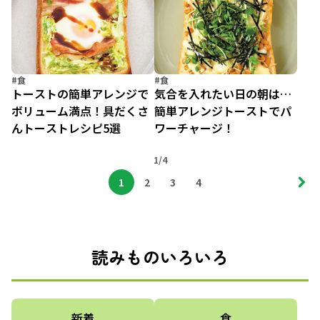
#食
#食
トーストの簡単アレンジで
気合を入れたい日の朝は…
ボリューム満点！具だくさ
簡単アレンジトーストでパ
んトーストレシピ5選
ワーチャージ！
1/4
1
2
3
4
読みものいろいろ
新着
食