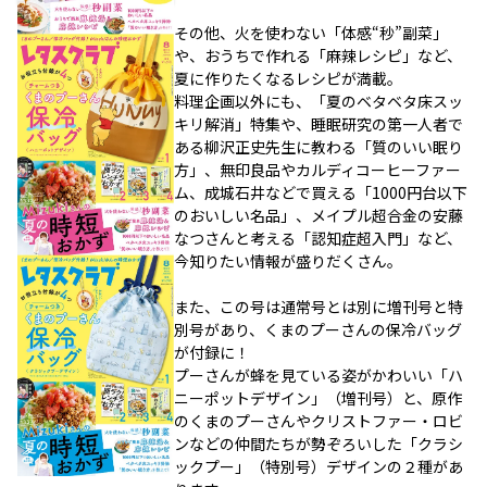
その他、火を使わない「体感“秒”副菜」
や、おうちで作れる「麻辣レシピ」など、
夏に作りたくなるレシピが満載。
料理企画以外にも、「夏のベタベタ床スッ
キリ解消」特集や、睡眠研究の第一人者で
ある柳沢正史先生に教わる「質のいい眠り
方」、無印良品やカルディコーヒーファー
ム、成城石井などで買える「1000円台以下
のおいしい名品」、メイプル超合金の安藤
なつさんと考える「認知症超入門」など、
今知りたい情報が盛りだくさん。
また、この号は通常号とは別に増刊号と特
別号があり、くまのプーさんの保冷バッグ
が付録に！
プーさんが蜂を見ている姿がかわいい「ハ
ニーポットデザイン」（増刊号）と、原作
のくまのプーさんやクリストファー・ロビ
ンなどの仲間たちが勢ぞろいした「クラシ
ックプー」（特別号）デザインの２種があ