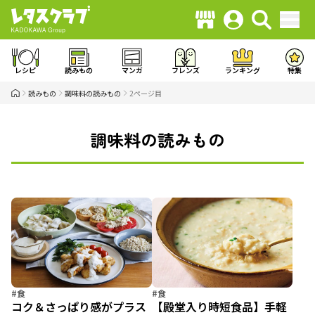
レシピ
読みもの
マンガ
フレンズ
ランキング
特集
読みもの
調味料の読みもの
2ページ目
調味料の読みもの
#食
#食
コク＆さっぱり感がプラス
【殿堂入り時短食品】手軽