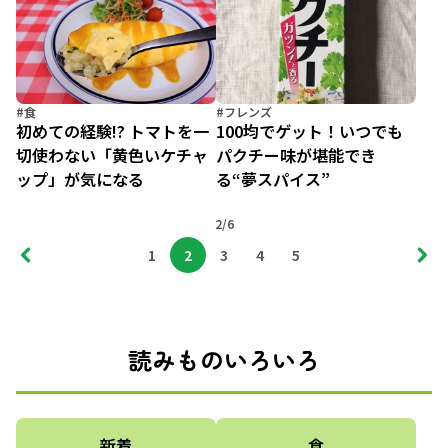
#食
#フレンズ
初めての経験!? トマトを一
100均でゲット！いつでも
切使わない「黄色いケチャ
パクチー味が堪能でき
ップ」が気になる
る“夢スパイス”
2/6
1
2
3
4
5
読みものいろいろ
新着
食