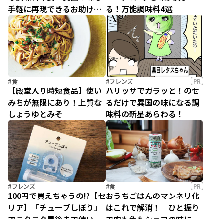
手軽に再現できるお助け食
る！万能調味料4選
品
#食
#フレンズ
PR
【殿堂入り時短食品】使い
ハリッサでガラッと！のせ
みちが無限にあり！上質な
るだけで異国の味になる調
しょうゆとみそ
味料の新星あらわる！
#フレンズ
#食
PR
100円で買えちゃうの!?【セ
おうちごはんのマンネリ化
リア】「チューブしぼり」
はこれで解消！ ひと振り