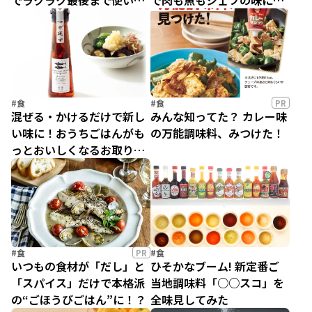
でラクラク最後まで使い切
で肉も魚もシェフの味にな
り！
る超万能なクレイジーソル
トに“オーガニック”が新登
場
#食
#食
PR
混ぜる・かけるだけで新し
みんな知ってた？ カレー味
い味に！おうちごはんがも
の万能調味料、みつけた！
っとおいしくなるお取り寄
せ調味料５選
#食
PR
#食
いつもの食材が「だし」と
ひそかなブーム! 新定番ご
「スパイス」だけで本格派
当地調味料「○○スコ」を
の“ごほうびごはん”に！？
全味見してみた