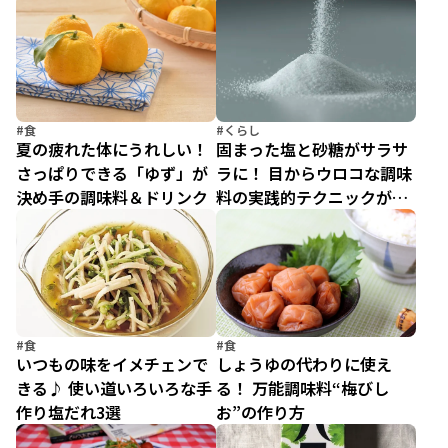
#食
#くらし
夏の疲れた体にうれしい！
固まった塩と砂糖がサラサ
さっぱりできる「ゆず」が
ラに！ 目からウロコな調味
決め手の調味料＆ドリンク
料の実践的テクニックが話
題
#食
#食
いつもの味をイメチェンで
しょうゆの代わりに使え
きる♪ 使い道いろいろな手
る！ 万能調味料“梅びし
作り塩だれ3選
お”の作り方