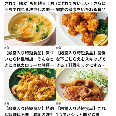
されて“味変”も無限大！お
に作れておいしい！さらに
うちで作れる次世代の調味
家族の健康をいたわる食品
料「塩ガーリックヨーグル
ト」がすごい！
#食
#食
【殿堂入り時短食品】気づ
【殿堂入り時短食品】面倒
いたら体重増加…そんなと
な下ごしらえをスキップで
きには低カロリーな時短食
きる！料理をラクにする優
品
秀食品
#食
#食
【殿堂入り時短食品】特別
【殿堂入り時短食品】これ
な調味料不要！異国の味も
1つでバシッと味が決ま