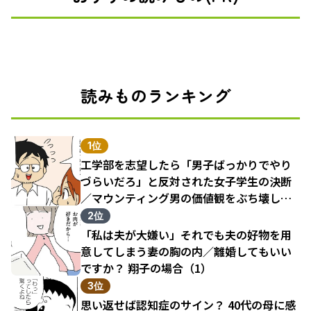
読みものランキング
1位
工学部を志望したら「男子ばっかりでやり
づらいだろ」と反対された女子学生の決断
／マウンティング男の価値観をぶち壊した
結果（1）
2位
「私は夫が大嫌い」それでも夫の好物を用
意してしまう妻の胸の内／離婚してもいい
ですか？ 翔子の場合（1）
3位
思い返せば認知症のサイン？ 40代の母に感