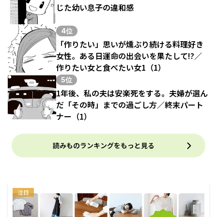
じた幼い息子の違和感
4位
「作りたい」思いが燻ぶり続ける料理好き
女性。ある日運命の出会いを果たして!?／
作りたい女と食べたい女1（1）
5位
1年後、私の夫は安楽死をする。夫婦が選ん
だ「その時」までの過ごし方／終末パート
ナー（1）
読みものランキングをもっと見る
注目