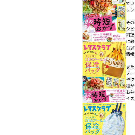
てい
レン
その
シピ
料理
に教
台以
情報
また
プー
やク
種が
お弁
イズ