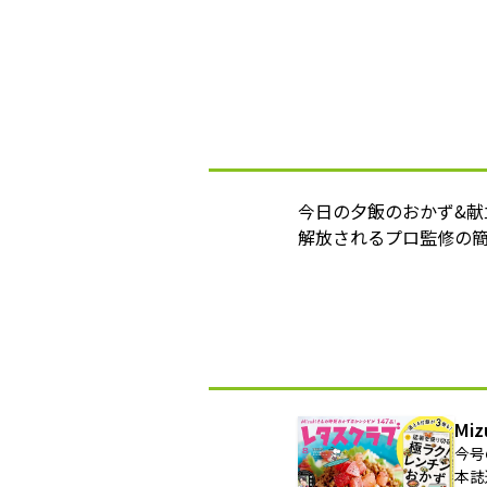
今日の夕飯のおかず&
解放されるプロ監修の簡
Mi
今号
本誌