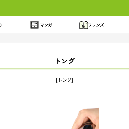
の
マンガ
フレンズ
トング
[トング]