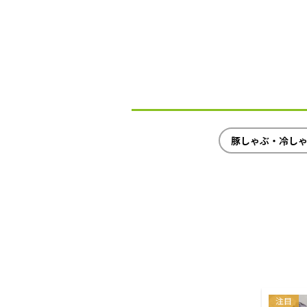
豚しゃぶ・冷し
注目