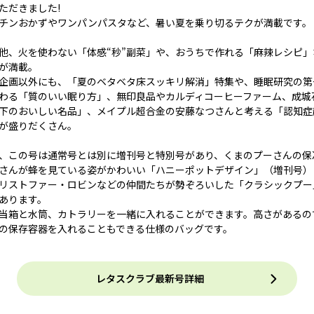
ただきました!
チンおかずやワンパンパスタなど、暑い夏を乗り切るテクが満載です。
他、火を使わない「体感“秒”副菜」や、おうちで作れる「麻辣レシピ
が満載。
企画以外にも、「夏のベタベタ床スッキリ解消」特集や、睡眠研究の第
わる「質のいい眠り方」、無印良品やカルディコーヒーファーム、成城石
下のおいしい名品」、メイプル超合金の安藤なつさんと考える「認知症
が盛りだくさん。
、この号は通常号とは別に増刊号と特別号があり、くまのプーさんの保
さんが蜂を見ている姿がかわいい「ハニーポットデザイン」（増刊号）
リストファー・ロビンなどの仲間たちが勢ぞろいした「クラシックプー
あります。
当箱と水筒、カトラリーを一緒に入れることができます。高さがあるの
の保存容器を入れることもできる仕様のバッグです。
レタスクラブ最新号詳細