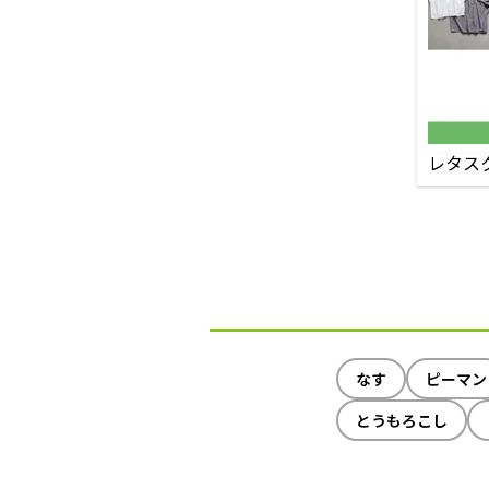
レタス
なす
ピーマン
とうもろこし