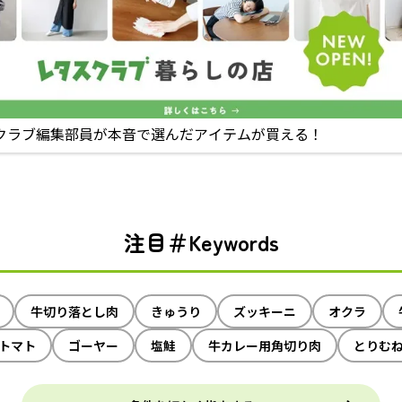
クラブ編集部員が本音で選んだアイテムが買える！
注目＃Keywords
牛切り落とし肉
きゅうり
ズッキーニ
オクラ
トマト
ゴーヤー
塩鮭
牛カレー用角切り肉
とりむ