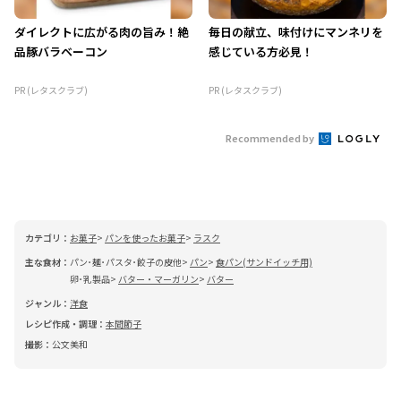
ダイレクトに広がる肉の旨み！絶
毎日の献立、味付けにマンネリを
品豚バラベーコン
感じている方必見！
PR (レタスクラブ)
PR (レタスクラブ)
Recommended by
カテゴリ：
お菓子
パンを使ったお菓子
ラスク
主な食材：
パン･麺･パスタ･餃子の皮他
パン
食パン(サンドイッチ用)
卵･乳製品
バター・マーガリン
バター
ジャンル：
洋食
レシピ作成・調理：
本間節子
撮影：
公文美和