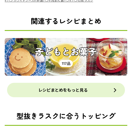
#
パン ホワイトソース
#
卵 食パン
#
肉まん 食パン
#
パンの耳 ラスク
関連するレシピまとめ
子どもとお菓子
117品
レシピまとめをもっと見る
型抜きラスクに合うトッピング