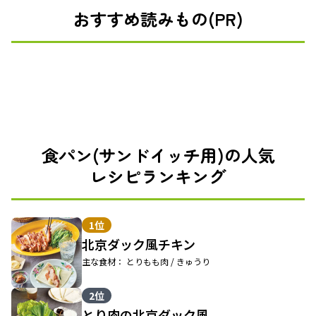
おすすめ読みもの(PR)
食パン(サンドイッチ用)の人気
レシピランキング
1位
北京ダック風チキン
主な食材： とりもも肉 / きゅうり
2位
とり肉の北京ダック風