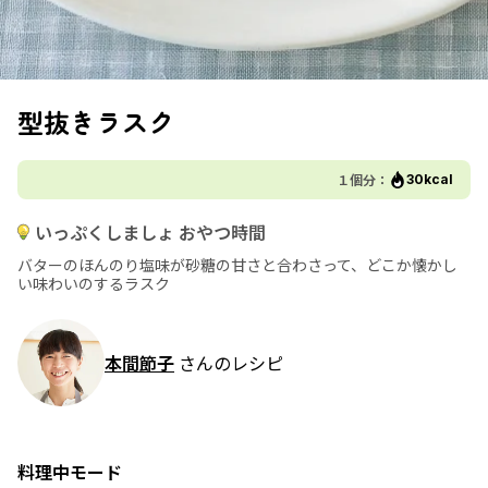
型抜きラスク
１個分：
30kcal
いっぷくしましょ おやつ時間
バターのほんのり塩味が砂糖の甘さと合わさって、どこか懐かし
い味わいのするラスク
本間節子
さんのレシピ
料理中モード