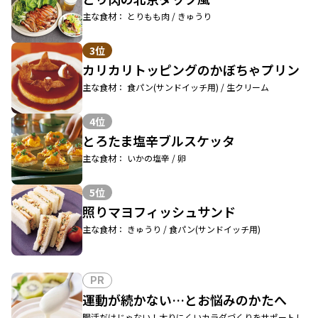
主な食材： とりもも肉 / きゅうり
3位
カリカリトッピングのかぼちゃプリン
主な食材： 食パン(サンドイッチ用) / 生クリーム
4位
とろたま塩辛ブルスケッタ
主な食材： いかの塩辛 / 卵
5位
照りマヨフィッシュサンド
主な食材： きゅうり / 食パン(サンドイッチ用)
PR
運動が続かない…とお悩みのかたへ
腸活だけじゃない！太りにくいカラダづくりをサポートし