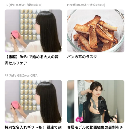
PR (愛知県共済生活協同組合)
PR (愛知県共済生活協同組合)
【銀座】ReFaで始める大人の贅
パンの耳のラスク
沢セルフケア
PR (ReFa GINZA on CREA)
特別な名入れギフトも！ 銀座で選
専属モデルの動画編集の裏側をチ