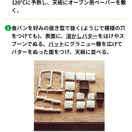
120℃に予熱し、天板にオーブン用ペーパーを敷
く。
食パンを好みの抜き型で抜く(ようじで模様の穴
2
をつけても)。表面に、
溶かしバター
をはけやス
プーンでぬる。
バット
にグラニュー糖を広げて
バターをぬった面をつけ、天板に並べる。