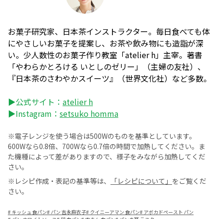
お菓子研究家、日本茶インストラクター。毎日食べても体
にやさしいお菓子を提案し、お茶や飲み物にも造詣が深
い。少人数性のお菓子作り教室「atelier h」主宰。著書
「やわらかとろける いとしのゼリー」（主婦の友社）、
『日本茶のさわやかスイーツ』（世界文化社）など多数。
▶公式サイト：
atelier h
▶Instagram：
setsuko homma
※電子レンジを使う場合は500Wのものを基準としています。
600Wなら0.8倍、700Wなら0.7倍の時間で加熱してください。ま
た機種によって差がありますので、様子をみながら加熱してくだ
さい。
※レシピ作成・表記の基準等は、
「レシピについて」
をご覧くだ
さい。
#
キッシュ 食パン
#
パン 吉永麻衣子
#
クイニーアマン 食パン
#
アボカドペースト パン