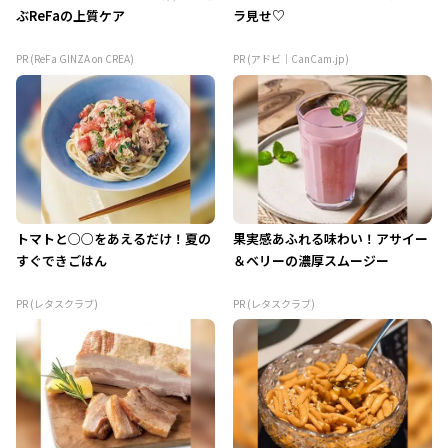
ぶReFaの上質ケア
ラ見せ♡
PR (ReFa GINZA on CREA)
PR (アドビ｜CanCam.jp)
トマトと○○をあえるだけ！夏の
果実感あふれる味わい！アサイー
すぐできごはん
＆ベリーの濃厚スムージー
PR (レタスクラブ)
PR (レタスクラブ)