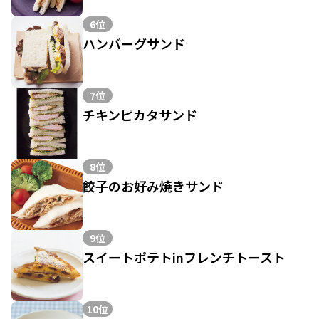
6位
ハンバーグサンド
7位
チキンピカタサンド
8位
餃子のお好み焼きサンド
9位
スイートポテトinフレンチトースト
10位