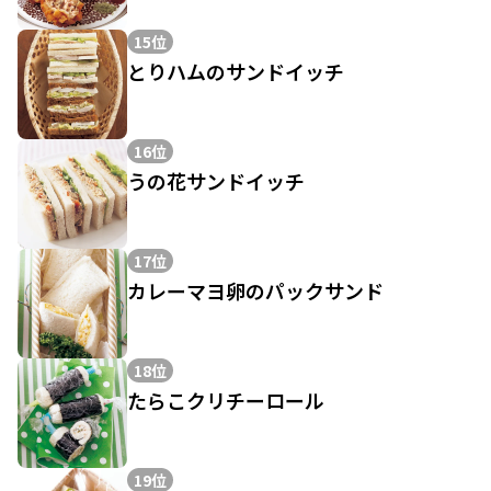
15位
とりハムのサンドイッチ
16位
うの花サンドイッチ
17位
カレーマヨ卵のパックサンド
18位
たらこクリチーロール
19位