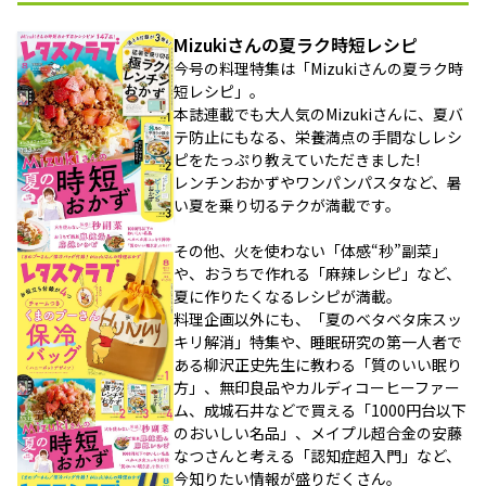
Mizukiさんの夏ラク時短レシピ
今号の料理特集は「Mizukiさんの夏ラク時
短レシピ」。
本誌連載でも大人気のMizukiさんに、夏バ
テ防止にもなる、栄養満点の手間なしレシ
ピをたっぷり教えていただきました!
レンチンおかずやワンパンパスタなど、暑
い夏を乗り切るテクが満載です。
その他、火を使わない「体感“秒”副菜」
や、おうちで作れる「麻辣レシピ」など、
夏に作りたくなるレシピが満載。
料理企画以外にも、「夏のベタベタ床スッ
キリ解消」特集や、睡眠研究の第一人者で
ある柳沢正史先生に教わる「質のいい眠り
方」、無印良品やカルディコーヒーファー
ム、成城石井などで買える「1000円台以下
のおいしい名品」、メイプル超合金の安藤
なつさんと考える「認知症超入門」など、
今知りたい情報が盛りだくさん。