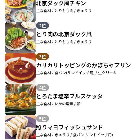
北京ダック風チキン
主な食材：とりもも肉 / きゅうり
2位
とり肉の北京ダック風
主な食材：とりもも肉 / きゅうり
3位
カリカリトッピングのかぼちゃプリン
主な食材：食パン(サンドイッチ用) / 生クリーム
4位
とろたま塩辛ブルスケッタ
主な食材：いかの塩辛 / 卵
5位
照りマヨフィッシュサンド
主な食材：きゅうり / 食パン(サンドイッチ用)