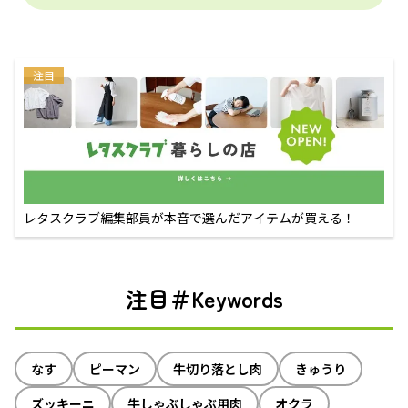
注目
レタスクラブ編集部員が本音で選んだアイテムが買える！
注目＃Keywords
なす
ピーマン
牛切り落とし肉
きゅうり
ズッキーニ
牛しゃぶしゃぶ用肉
オクラ