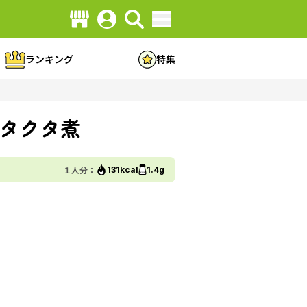
ランキング
特集
タクタ煮
１人分：
131kcal
1.4g