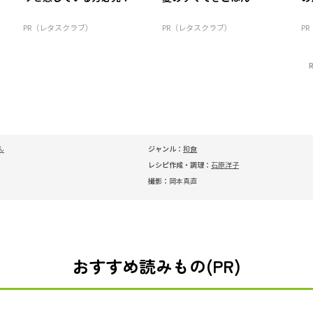
PR（レタスクラブ）
PR（レタスクラブ）
P
ん
ジャンル：
和食
レシピ作成・調理：
石原洋子
撮影：
岡本真直
おすすめ読みもの(PR)