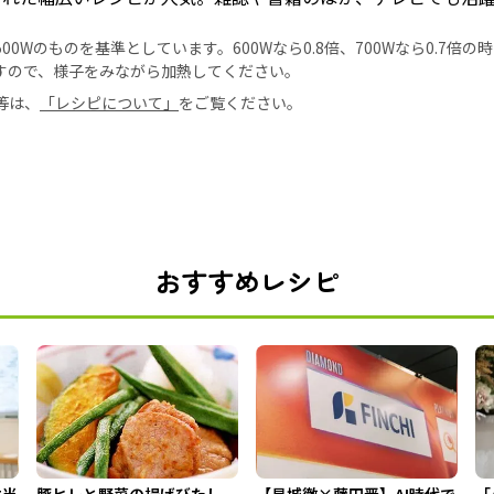
0Wのものを基準としています。600Wなら0.8倍、700Wなら0.7倍
すので、様子をみながら加熱してください。
等は、
「レシピについて」
をご覧ください。
おすすめレシピ
本当
豚ヒレと野菜の揚げびたし
【見城徹×藤田晋】AI時代で
「