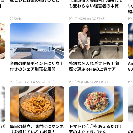
組
も変わらない経営者の本質
い
」
鐘
外
2022/4/1
PR（FINCHI on GOETHE）
P
全国の絶景ポイントにサウナ
特別な名入れギフトも！ 銀
A
付きのシェア別荘を展開
座で選ぶReFaの上質ケア
8
PR（COCO VILLA on GOETHE）
PR（ReFa GINZA on CREA）
PR
ーパ
毎日の献立、味付けにマンネ
トマトと○○をあえるだけ！
工
リを感じている方必見！
夏のすぐできごはん
の