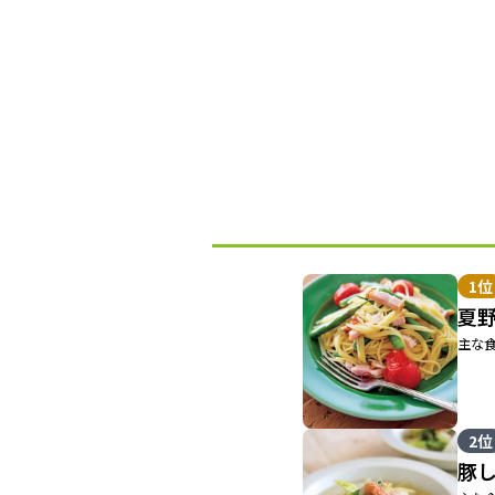
1位
夏
主な食
2位
豚