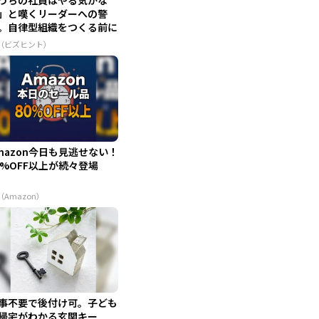
」と嘆くリーダーへの警
。自律型組織をつくる前に
せな...
R（ビズヒント）
mazon今日も見逃せない！
0%OFF以上が続々登場
（Amazon）
事不要で後付け可。子ども
帰宅がわかる玄関キー