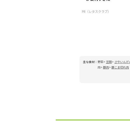
PR（レタスクラブ）
主な食材：
野菜
豆類
さやいんげ
肉
豚肉
豚こま切れ肉