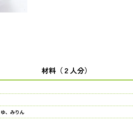
材料（２人分）
うゆ、みりん