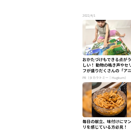
2022/4/1
おかたづけもできる点が
しい！ 動物の鳴き声やセ
フが盛りだくさんの「ア
ア ...
PR（タカラトミー｜Hugkum）
毎日の献立、味付けにマ
リを感じている方必見！