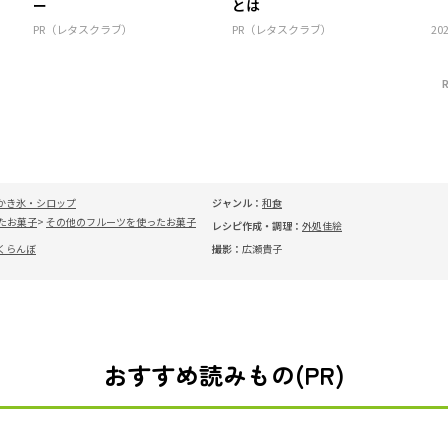
ー
とは
PR（レタスクラブ）
PR（レタスクラブ）
202
かき氷・シロップ
ジャンル：
和食
たお菓子
その他のフルーツを使ったお菓子
レシピ作成・調理：
外処佳絵
くらんぼ
撮影：
広瀬貴子
おすすめ読みもの(PR)