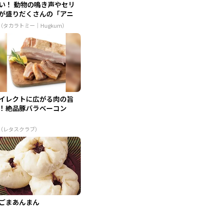
い！ 動物の鳴き声やセリ
が盛りだくさんの「アニ
...
R（タカラトミー｜Hugkum）
イレクトに広がる肉の旨
！絶品豚バラベーコン
R（レタスクラブ）
ごまあんまん