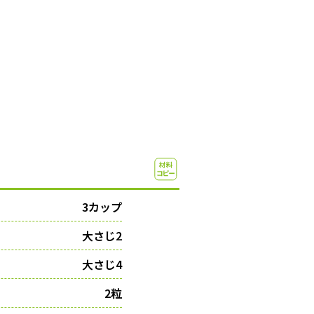
3カップ
大さじ2
大さじ4
2粒