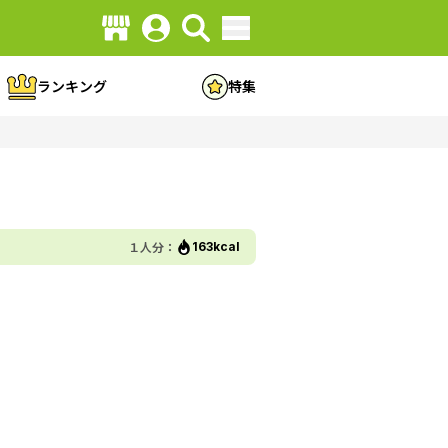
ランキング
特集
１人分：
163kcal