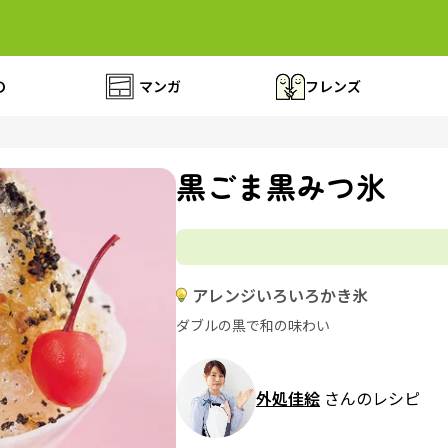
の
マンガ
フレンズ
黒ごま黒みつ氷
アレンジいろいろかき氷
ダブルの黒で和の味わい
外処佳絵
さんのレシピ