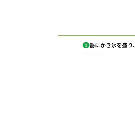
器にかき氷を盛り
1