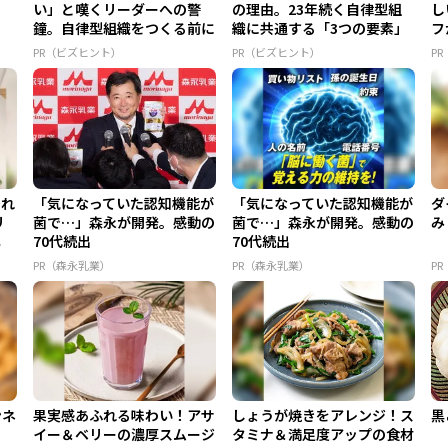
い」と嘆くリーダーへの警
の理由。23年続く自律型組
し
鐘。自律型組織をつくる前に
織に共通する「3つの要素」
フ
外せな...
ア 
PR（ビズヒント）
PR（ビズヒント）
P
うれ
「気になっていた認知機能が
「気になっていた認知機能が
ダ
リ
菌で…」森永が開発。感動の
菌で…」森永が開発。感動の
み
ニ
70代続出
70代続出
PR（森永乳業）
PR（森永乳業）
P
ンネ
果実感あふれる味わい！アサ
しょうが焼きをアレンジ！ス
黒
イー＆ベリーの濃厚スムージ
タミナ＆満足度アップの食材