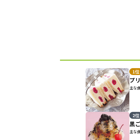
1位
プ
主な食
2位
黒
主な食