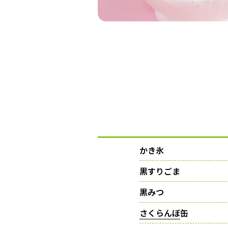
かき氷
黒すりごま
黒みつ
さくらんぼ
缶