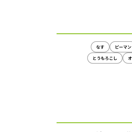
なす
ピーマン
とうもろこし
オ