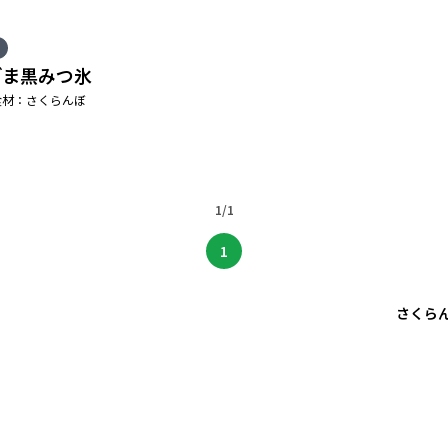
ごま黒みつ氷
食材：さくらんぼ
1/1
1
さくら