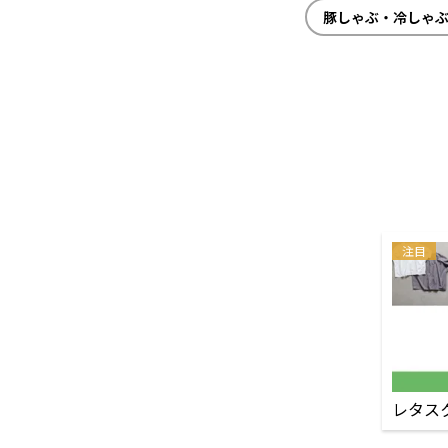
豚しゃぶ・冷しゃ
注目
レタス