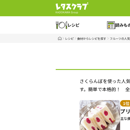
レシピ
読みも
レシピ
食材からレシピを探す
フルーツの人気
さくらんぼを使った人
す。簡単で本格的！ 
1位
プ
主な食