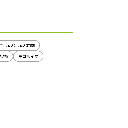
牛しゃぶしゃぶ用肉
瓶詰)
モロヘイヤ