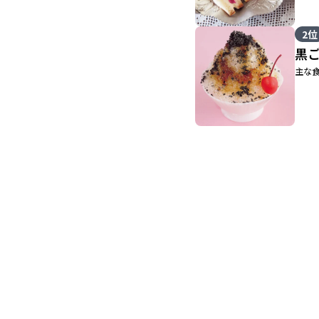
2位
黒
主な