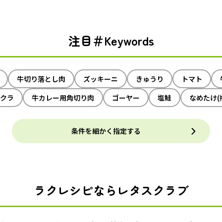
注目＃Keywords
牛切り落とし肉
ズッキーニ
きゅうり
トマト
クラ
牛カレー用角切り肉
ゴーヤー
塩鮭
なめたけ(
条件を細かく指定する
ラクレシピならレタスクラブ