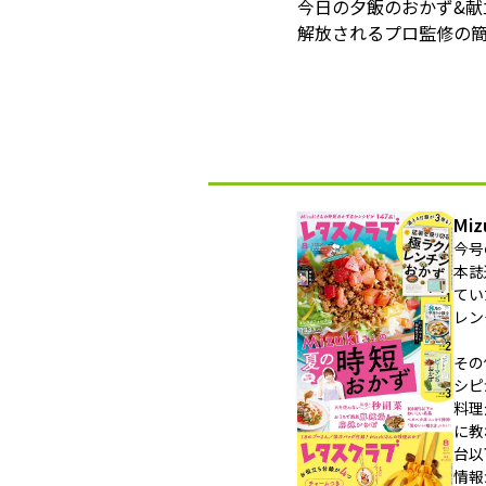
今日の夕飯のおかず&
解放されるプロ監修の簡
Mi
今号
本誌
てい
レン
その
シピ
料理
に教
台以
情報