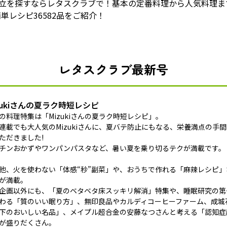
献立を探すならレタスクラブで！基本の定番料理から人気料理ま
単レシピ36582品をご紹介！
レタスクラブ最新号
zukiさんの夏ラク時短レシピ
の料理特集は「Mizukiさんの夏ラク時短レシピ」。
連載でも大人気のMizukiさんに、夏バテ防止にもなる、栄養満点の手
ただきました!
チンおかずやワンパンパスタなど、暑い夏を乗り切るテクが満載です。
他、火を使わない「体感“秒”副菜」や、おうちで作れる「麻辣レシピ
が満載。
企画以外にも、「夏のベタベタ床スッキリ解消」特集や、睡眠研究の第
わる「質のいい眠り方」、無印良品やカルディコーヒーファーム、成城石
下のおいしい名品」、メイプル超合金の安藤なつさんと考える「認知症
が盛りだくさん。