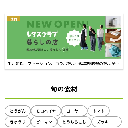
注目
生活雑貨、ファッション、コラボ商品…編集部厳選の商品が買
えるECサイト
旬の食材
とうがん
モロヘイヤ
ゴーヤー
トマト
きゅうり
ピーマン
とうもろこし
ズッキーニ