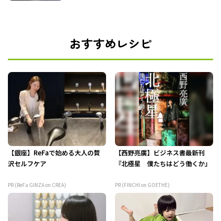
おすすめレシピ
【銀座】ReFaで始める大人の贅
【西野亮廣】ビジネス書最新刊
沢セルフケア
『北極星 僕たちはどう働くか』
PR (ReFa GINZA on CREA)
PR (FINCHI on GOETHE)