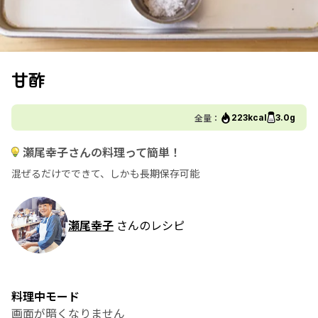
甘酢
全量：
223kcal
3.0g
瀬尾幸子さんの料理って簡単！
混ぜるだけでできて、しかも長期保存可能
瀬尾幸子
さんのレシピ
料理中モード
画面が暗くなりません