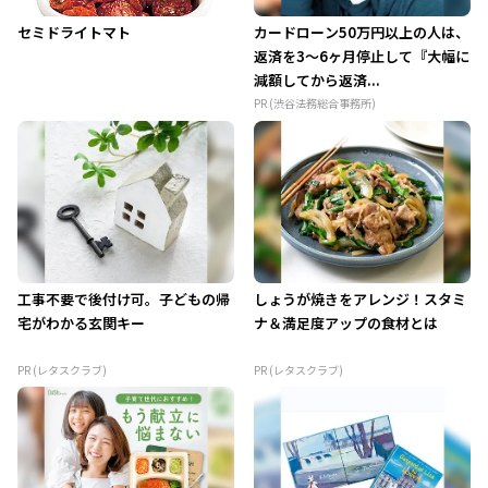
セミドライトマト
カードローン50万円以上の人は、
返済を3～6ヶ月停止して『大幅に
減額してから返済...
PR (渋谷法務総合事務所)
工事不要で後付け可。子どもの帰
しょうが焼きをアレンジ！スタミ
宅がわかる玄関キー
ナ＆満足度アップの食材とは
PR (レタスクラブ)
PR (レタスクラブ)