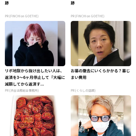
跡
跡
PR (FINCHI on GOETHE)
PR (FINCHI on GOETHE)
リボ地獄から抜け出したい人は、
お墓の撤去にいくらかかる？墓じ
返済を3～6ヶ月停止して『大幅に
まい費用
減額してから返済す...
PR (渋谷法務総合事務所)
PR (くらしの話題)