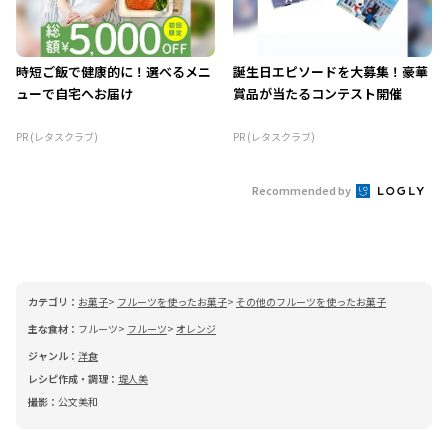
時短ご飯で健康的に！選べるメニ
誕生日エピソードを大募集！豪華
ューで自宅へお届け
賞品が当たるコンテスト開催
PR (レタスクラブ)
PR (レタスクラブ)
Recommended by
カテゴリ：
お菓子
フルーツを使ったお菓子
その他のフルーツを使ったお菓子
主な食材：
フルーツ
フルーツ
オレンジ
ジャンル：
洋食
レシピ作成・調理：
堤人美
撮影：
公文美和