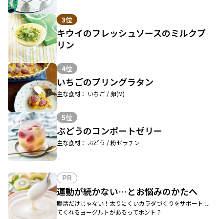
3位
キウイのフレッシュソースのミルクプ
リン
4位
いちごのプリングラタン
主な食材： いちご / 卵(M)
5位
ぶどうのコンポートゼリー
主な食材： ぶどう / 粉ゼラチン
PR
運動が続かない…とお悩みのかたへ
腸活だけじゃない！太りにくいカラダづくりをサポートし
てくれるヨーグルトがあるってホント？