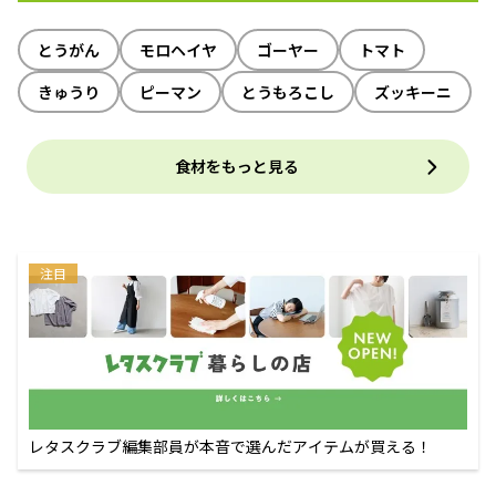
とうがん
モロヘイヤ
ゴーヤー
トマト
きゅうり
ピーマン
とうもろこし
ズッキーニ
食材をもっと見る
注目
レタスクラブ編集部員が本音で選んだアイテムが買える！