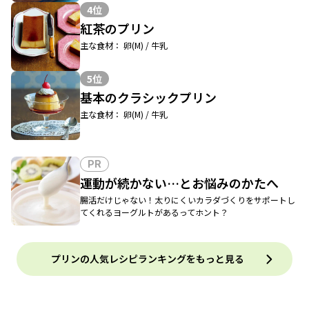
4位
紅茶のプリン
主な食材： 卵(M) / 牛乳
5位
基本のクラシックプリン
主な食材： 卵(M) / 牛乳
PR
運動が続かない…とお悩みのかたへ
腸活だけじゃない！太りにくいカラダづくりをサポートし
てくれるヨーグルトがあるってホント？
プリンの人気レシピランキングをもっと見る