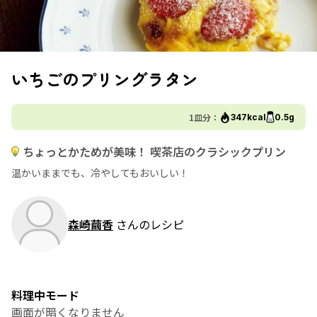
いちごのプリングラタン
1皿分：
347kcal
0.5g
ちょっとかためが美味！ 喫茶店のクラシックプリン
温かいままでも、冷やしてもおいしい！
森崎繭香
さんのレシピ
料理中モード
画面が暗くなりません