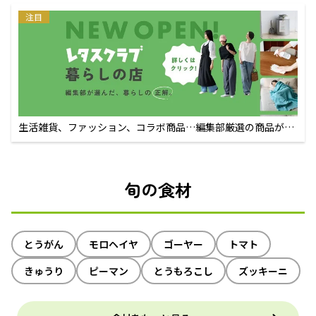
注目
生活雑貨、ファッション、コラボ商品…編集部厳選の商品が買
えるECサイト
旬の食材
とうがん
モロヘイヤ
ゴーヤー
トマト
きゅうり
ピーマン
とうもろこし
ズッキーニ