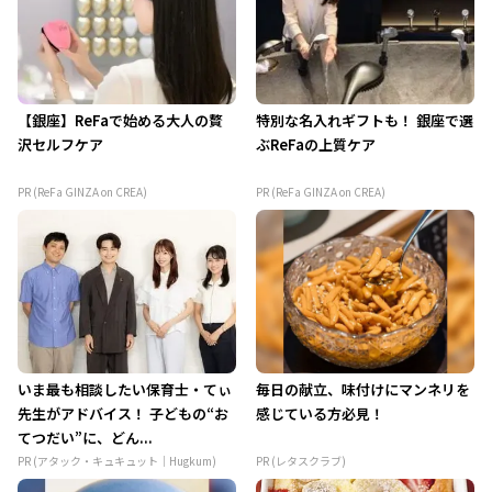
【銀座】ReFaで始める大人の贅
特別な名入れギフトも！ 銀座で選
沢セルフケア
ぶReFaの上質ケア
PR (ReFa GINZA on CREA)
PR (ReFa GINZA on CREA)
いま最も相談したい保育士・てぃ
毎日の献立、味付けにマンネリを
先生がアドバイス！ 子どもの“お
感じている方必見！
てつだい”に、どん...
PR (アタック・キュキュット｜Hugkum)
PR (レタスクラブ)