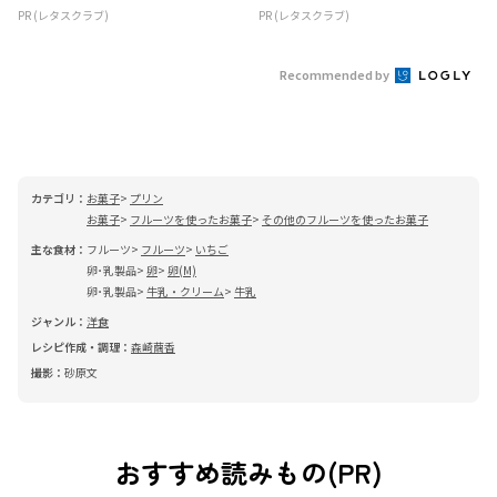
PR (レタスクラブ)
PR (レタスクラブ)
Recommended by
カテゴリ：
お菓子
プリン
お菓子
フルーツを使ったお菓子
その他のフルーツを使ったお菓子
主な食材：
フルーツ
フルーツ
いちご
卵･乳製品
卵
卵(M)
卵･乳製品
牛乳・クリーム
牛乳
ジャンル：
洋食
レシピ作成・調理：
森崎繭香
撮影：
砂原文
おすすめ読みもの(PR)