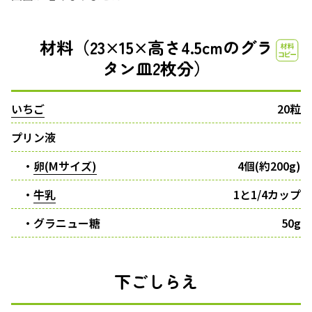
材料（23×15×高さ4.5cmのグラ
タン皿2枚分）
いちご
20粒
プリン液
・
卵(Mサイズ)
4個(約200g)
・
牛乳
1と1/4カップ
・グラニュー糖
50g
下ごしらえ