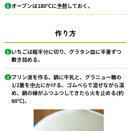
オーブンは180℃に
予熱
しておく。
1
作り方
いちごは縦半分に切り、グラタン皿に半量ずつ
1
敷き詰める。
プリン液を作る。鍋に牛乳と、グラニュー糖の
2
1/2量を
中火
にかける。ゴムべらで混ぜながら温
め、鍋の縁がふつふつしてきたら火を止める(約
60℃)。