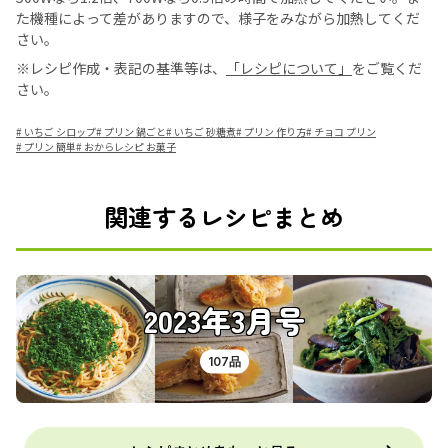
た機種によって差がありますので、様子をみながら加熱してくだ
さい。
※レシピ作成・表記の基準等は、
「レシピについて」
をご覧くだ
さい。
#
いちご シロップ
#
プリン 鍋ごと
#
いちご 砂糖煮
#
プリン 作り方
#
チョコ プリン
#
プリン 簡単
#
おからレシピ お菓子
関連するレシピまとめ
2023年3月号
107品