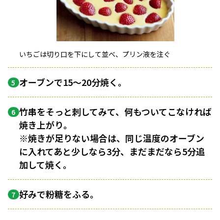
いちごは切り口を下にして並べ、プリン液を注ぐ
オーブンで15～20分焼く。
5
竹串をそっと刺してみて、何もついてこなければ
6
焼き上がり。
※焼きが足りない場合は、同じ温度のオーブン
に入れてあと少しなら3分、まだまだなら5分追
加して焼く。
好みで粉糖をふる。
7