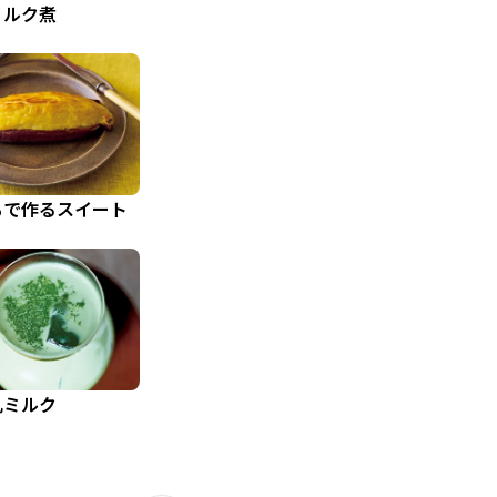
ミルク煮
もで作るスイート
乳ミルク