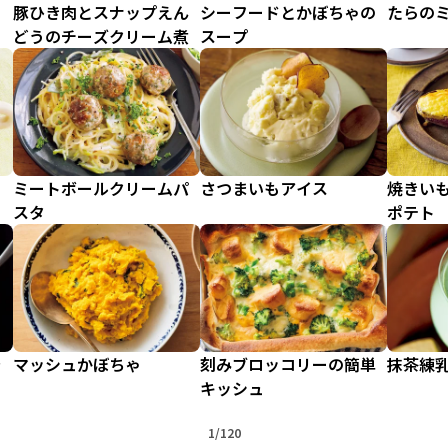
豚ひき肉とスナップえん
シーフードとかぼちゃの
たらの
どうのチーズクリーム煮
スープ
ミートボールクリームパ
さつまいもアイス
焼きい
スタ
ポテト
ラ
マッシュかぼちゃ
刻みブロッコリーの簡単
抹茶練
キッシュ
1/120