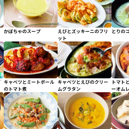
かぼちゃのスープ
えびとズッキーニのフリ
とりの
ット
ガ
キャベツとミートボール
キャベツとえびのクリー
トマト
のトマト煮
ムグラタン
ーオム