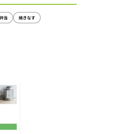
弁当
焼きなす