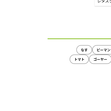
レタス
なす
ピーマン
トマト
ゴーヤー