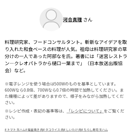
河合真理
さん
料理研究家、フードコンサルタント。斬新なアイデアを取
り入れた和食ベースの料理が人気。祖母は料理研究家の草
分けの一人であった阿部なを氏。著書には「迷宮レストラ
ン―クレオパトラから樋口一葉まで」（日本放送出版協
会）など。
※電子レンジを使う場合は500Wのものを基準としています。
600Wなら0.8倍、700Wなら0.7倍の時間で加熱してください。ま
た機種によって差がありますので、様子をみながら加熱してくだ
さい。
※レシピ作成・表記の基準等は、
「レシピについて」
をご覧くだ
さい。
#
トマト 生ハム
#
塩釜焼き 肉
#
タコライス 肉
#
しいたけ 肉
#
ちらし寿司 生ハム