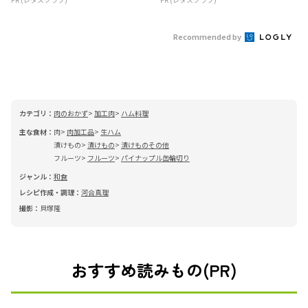
Recommended by
カテゴリ：
肉のおかず
加工肉
ハム料理
主な食材：
肉
肉加工品
生ハム
漬けもの
漬けもの
漬けものその他
フルーツ
フルーツ
パイナップル缶輪切り
ジャンル：
和食
レシピ作成・調理：
河合真理
撮影：
貝塚隆
おすすめ読みもの(PR)