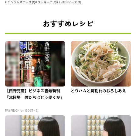
#
チンジャオロース 肉
#
ズッキーニ 肉
#
レモンソース 肉
おすすめレシピ
【西野亮廣】ビジネス書最新刊
とりハムと貝割れのおろしあえ
『北極星 僕たちはどう働くか』
PR (FINCHI on GOETHE)