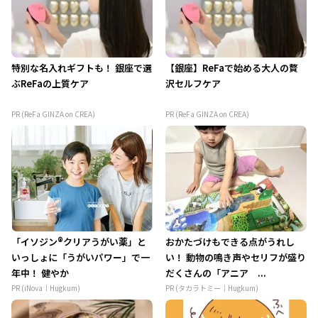
特別な名入れギフトも！ 銀座で選
【銀座】ReFaで始める大人の贅
ぶReFaの上質ケア
沢セルフケア
PR (ReFa GINZA on CREA)
PR (ReFa GINZA on CREA)
「イソジン®クリアうがい薬」と
おかたづけもできる点がうれし
いっしょに「うがいパワー」で一
い！ 動物の鳴き声やセリフが盛り
年中！ 健やか
だくさんの「アニア ...
PR (iNova｜Hugkum)
PR (タカラトミー｜Hugkum)