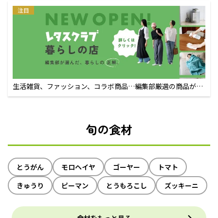
注目
生活雑貨、ファッション、コラボ商品…編集部厳選の商品が買
えるECサイト
旬の食材
とうがん
モロヘイヤ
ゴーヤー
トマト
きゅうり
ピーマン
とうもろこし
ズッキーニ