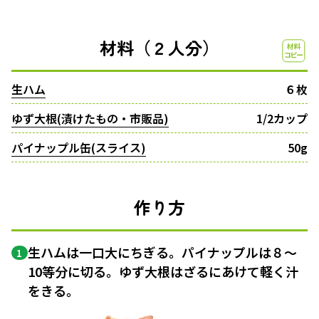
材料（２人分）
生ハム
６枚
ゆず大根(漬けたもの・市販品)
1/2カップ
パイナップル缶(スライス)
50g
作り方
生ハムは一口大にちぎる。パイナップルは８〜
1
10等分に切る。ゆず大根はざるにあけて軽く汁
をきる。