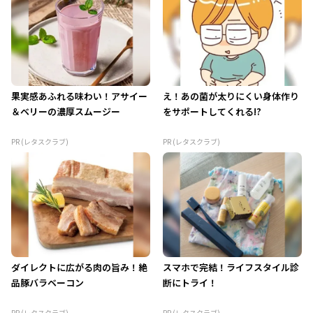
果実感あふれる味わい！アサイー
え！あの菌が太りにくい身体作り
＆ベリーの濃厚スムージー
をサポートしてくれる!?
PR (レタスクラブ)
PR (レタスクラブ)
ダイレクトに広がる肉の旨み！絶
スマホで完結！ライフスタイル診
品豚バラベーコン
断にトライ！
PR (レタスクラブ)
PR (レタスクラブ)