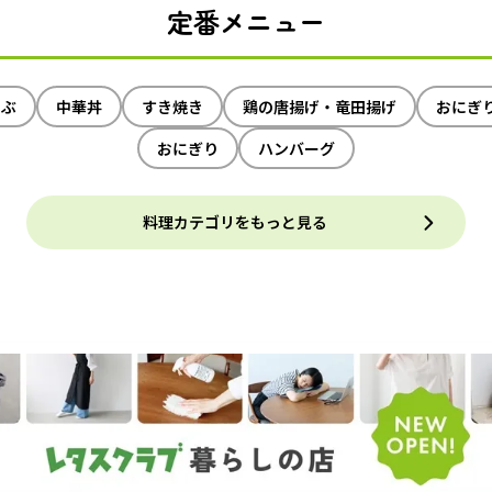
定番メニュー
ゃぶ
中華丼
すき焼き
鶏の唐揚げ・竜田揚げ
おにぎ
おにぎり
ハンバーグ
料理カテゴリをもっと見る