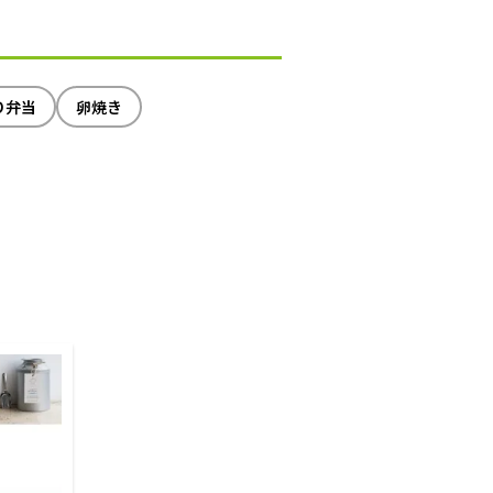
り弁当
卵焼き