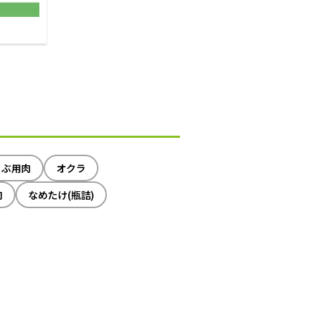
ゃぶ用肉
オクラ
肉
なめたけ(瓶詰)