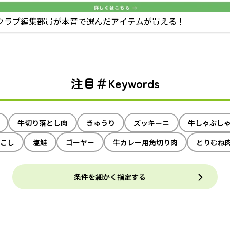
クラブ編集部員が本音で選んだアイテムが買える！
注目＃Keywords
牛切り落とし肉
きゅうり
ズッキーニ
牛しゃぶし
こし
塩鮭
ゴーヤー
牛カレー用角切り肉
とりむね
条件を細かく指定する