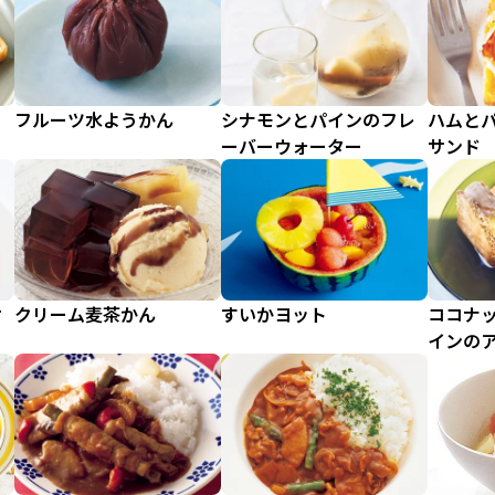
フルーツ水ようかん
シナモンとパインのフレ
ハムと
ーバーウォーター
サンド
ケ
クリーム麦茶かん
すいかヨット
ココナ
インの