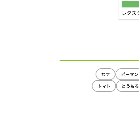
レタス
なす
ピーマン
トマト
とうもろ