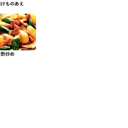
漬けものあえ
甘酢炒め