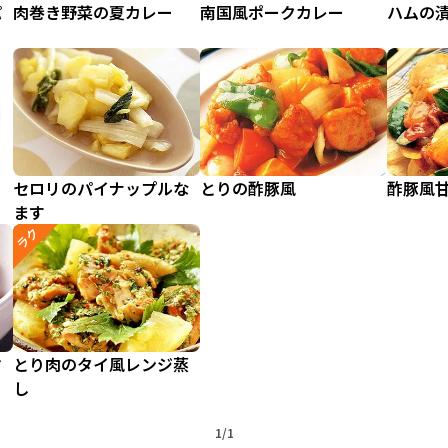
パ
肉巻き野菜の夏カレー
南国風ポークカレー
ハムの
セロリのパイナップルな
とりの酢豚風
酢豚風
ます
ラク
マ
とり肉のタイ風レンジ蒸
し
1/1