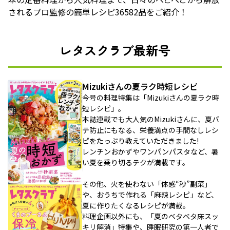
されるプロ監修の簡単レシピ36582品をご紹介！
レタスクラブ最新号
Mizukiさんの夏ラク時短レシピ
今号の料理特集は「Mizukiさんの夏ラク時
短レシピ」。
本誌連載でも大人気のMizukiさんに、夏バ
テ防止にもなる、栄養満点の手間なしレシ
ピをたっぷり教えていただきました!
レンチンおかずやワンパンパスタなど、暑
い夏を乗り切るテクが満載です。
その他、火を使わない「体感“秒”副菜」
や、おうちで作れる「麻辣レシピ」など、
夏に作りたくなるレシピが満載。
料理企画以外にも、「夏のベタベタ床スッ
キリ解消」特集や、睡眠研究の第一人者で