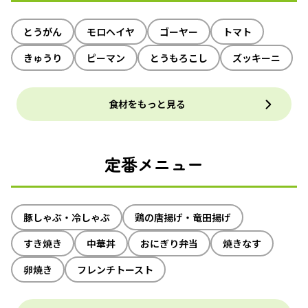
とうがん
モロヘイヤ
ゴーヤー
トマト
きゅうり
ピーマン
とうもろこし
ズッキーニ
食材をもっと見る
定番メニュー
豚しゃぶ・冷しゃぶ
鶏の唐揚げ・竜田揚げ
すき焼き
中華丼
おにぎり弁当
焼きなす
卵焼き
フレンチトースト