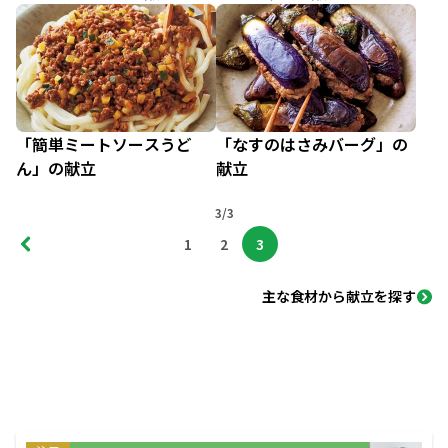
「簡単ミートソースうど
「なすのはさみバーグ」の
ん」の献立
献立
3/3
1
2
3
主な食材から献立を探す