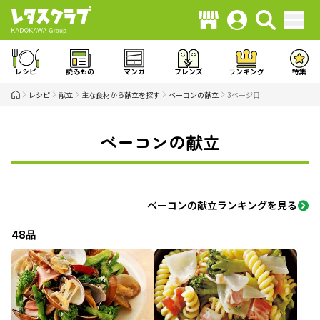
レシピ
読みもの
マンガ
フレンズ
ランキング
特集
レシピ
献立
主な食材から献立を探す
ベーコンの献立
3ページ目
ベーコンの献立
ベーコンの献立ランキングを見る
48品