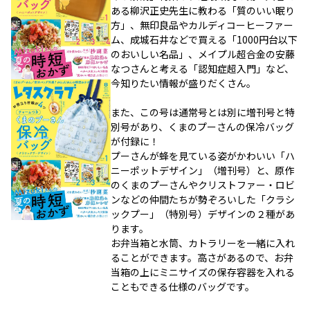
ある柳沢正史先生に教わる「質のいい眠り
方」、無印良品やカルディコーヒーファー
ム、成城石井などで買える「1000円台以下
のおいしい名品」、メイプル超合金の安藤
なつさんと考える「認知症超入門」など、
今知りたい情報が盛りだくさん。
また、この号は通常号とは別に増刊号と特
別号があり、くまのプーさんの保冷バッグ
が付録に！
プーさんが蜂を見ている姿がかわいい「ハ
ニーポットデザイン」（増刊号）と、原作
のくまのプーさんやクリストファー・ロビ
ンなどの仲間たちが勢ぞろいした「クラシ
ックプー」（特別号）デザインの２種があ
ります。
お弁当箱と水筒、カトラリーを一緒に入れ
ることができます。高さがあるので、お弁
当箱の上にミニサイズの保存容器を入れる
こともできる仕様のバッグです。