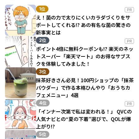
1位
PR
え！菌の力で太りにくいカラダづくりをサ
ポートしてくれる!? あの有名な菌の驚きの
新事実とは
2位
PR
ポイント4倍に無料クーポンも!? 楽天のネッ
トスーパー「楽天マート」のお得なサブス
クを体験してみました！
3位
抹茶好きさん必見！100円ショップの「抹茶
パウダー」で作る本格ひんやり「おうちカ
フェメニュー」4選
4位
PR
「インナー次第で私は変われる！」 QVCの
人気ナビとの“夏の下着”選びで、QOLが爆
上がり!?
5位