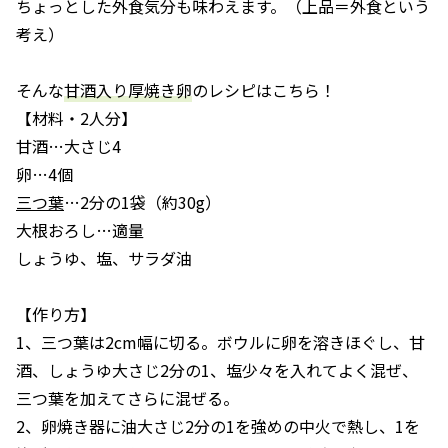
ちょっとした外食気分も味わえます。（上品＝外食という
考え）
そんな
甘酒入り厚焼き卵
のレシピはこちら！
【材料・2人分】
甘酒…大さじ4
卵…4個
三つ葉
…2分の1袋（約30g）
大根おろし…適量
しょうゆ、塩、サラダ油
【作り方】
1、三つ葉は2cm幅に切る。ボウルに卵を溶きほぐし、甘
酒、しょうゆ大さじ2分の1、塩少々を入れてよく混ぜ、
三つ葉を加えてさらに混ぜる。
2、卵焼き器に油大さじ2分の1を強めの中火で熱し、1を