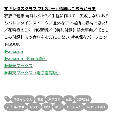
▼『レタスクラブ ’21 2月号』情報はこちらから▼
家族で健康 発酵レシピ!／手軽に作れて、失敗しない おう
ちバレンタインスイーツ／意外なアノ場所に収納できた!
／花粉症のOK・NG習慣／【特別付録】鶏大事典／【とじ
こみ付録】もう食材をむだにしない!冷凍保存パーフェク
トBOOK
▶amazon
▶amazon（Kindle版）
▶楽天ブックス
▶楽天ブックス（電子書籍版）
やまもとりえ
甘酒
厚焼き卵
豆乳
発酵食品
2021年2月号
レシピ
時短
簡単
やってみた
WEBレタス隊