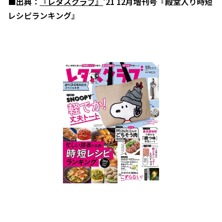
■出典：
『レタスクラブ』
’21 12月増刊号『殿堂入り時短
レシピランキング』