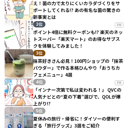
え！菌の力で太りにくいカラダづくりをサ
ポートしてくれる!? あの有名な菌の驚きの
新事実とは
2位
PR
ポイント4倍に無料クーポンも!? 楽天のネッ
トスーパー「楽天マート」のお得なサブス
クを体験してみました！
3位
抹茶好きさん必見！100円ショップの「抹茶
パウダー」で作る本格ひんやり「おうちカ
フェメニュー」4選
4位
PR
「インナー次第で私は変われる！」 QVCの
人気ナビとの“夏の下着”選びで、QOLが爆
上がり!?
5位
夏休みの旅行・帰省に！ダイソーの便利す
ぎる「旅行グッズ」3選をご紹介