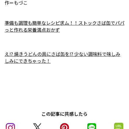
作＝もづこ
準備も調理も簡単なレシピ求ム！！ストックさば缶でパパ
っと作れる栄養満点おかず
え!? 焼きうどんの具にさば缶を!? 少ない調味料で味しみ
しみにできちゃった！
この記事に共感したら