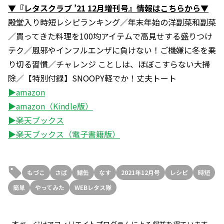
▼『レタスクラブ ’21 12月増刊号』情報はこちらから▼
殿堂入り時短レシピランキング／年末年始の洋副菜和副菜
／買ってきた料理を100均アイテムで高見せする盛りつけ
テク／風邪やインフルエンザに負けない！ご機嫌に冬を乗
り切る習慣／チャレンジ ことしは、ほぼこすらない大掃
除／【特別付録】SNOOPY軽でか！丈夫トート
▶amazon
▶amazon（Kindle版）
▶楽天ブックス
▶楽天ブックス（電子書籍版）
もづこ
さば
鯖缶
なす
2021年12月号
レシピ
時短
簡単
やってみた
WEBレタス隊