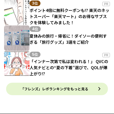
3位
PR
ポイント4倍に無料クーポンも!? 楽天のネッ
トスーパー「楽天マート」のお得なサブス
クを体験してみました！
4位
夏休みの旅行・帰省に！ダイソーの便利す
ぎる「旅行グッズ」3選をご紹介
5位
PR
「インナー次第で私は変われる！」 QVCの
人気ナビとの“夏の下着”選びで、QOLが爆
上がり!?
「フレンズ」レポランキングをもっと見る