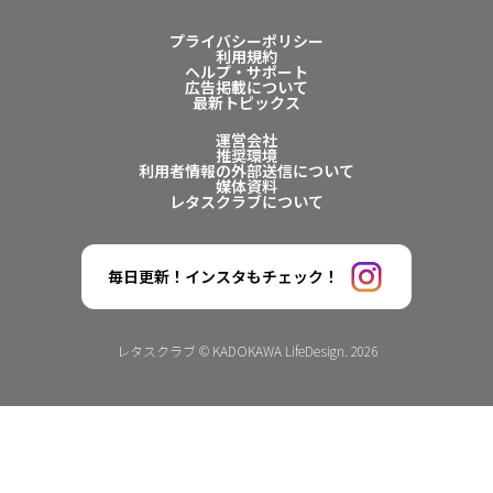
プライバシーポリシー
利用規約
ヘルプ・サポート
広告掲載について
最新トピックス
運営会社
推奨環境
利用者情報の外部送信について
媒体資料
レタスクラブについて
毎日更新！インスタもチェック！
レタスクラブ © KADOKAWA LifeDesign. 2026