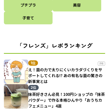
プチプラ
美容
子育て
「フレンズ」レポランキング
1位
PR
え！菌の力で太りにくいカラダづくりをサ
ポートしてくれる!? あの有名な菌の驚きの
新事実とは
2位
抹茶好きさん必見！100円ショップの「抹茶
パウダー」で作る本格ひんやり「おうちカ
フェメニュー」4選